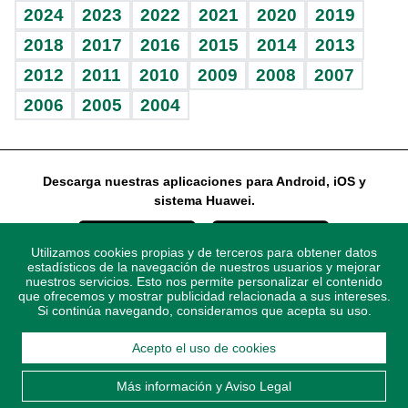
Vida y familia
BRV
Más firmas
Guía del dinero
Horóscopos
2024
2023
2022
2021
2020
2019
Eñe
TBT Deportivo
2018
2017
2016
2015
2014
2013
2012
2011
2010
2009
2008
2007
Celebrando la vida
2006
2005
2004
Sin complejos
En pocas palabras
Descarga nuestras aplicaciones para Android, iOS y
Escuchando al corazón
sistema Huawei.
Economía Personal
Utilizamos cookies propias y de terceros para obtener datos
Consulta Libre
estadísticos de la navegación de nuestros usuarios y mejorar
nuestros servicios. Esto nos permite personalizar el contenido
que ofrecemos y mostrar publicidad relacionada a sus intereses.
Si continúa navegando, consideramos que acepta su uso.
Acepto el uso de cookies
© 2021 Diario Libre, todos los derechos reservados.
Consulta el
Aviso Legal
. Ponte en
Contacto
con nosotros y
Más información y Aviso Legal
conoce más sobre Diario Libre