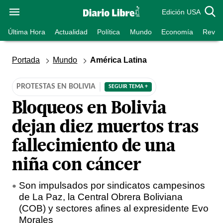
Edición USA
Última Hora
Actualidad
Política
Mundo
Economía
Revist
Portada
Mundo
América Latina
PROTESTAS EN BOLIVIA
SEGUIR TEMA +
Bloqueos en Bolivia
dejan diez muertos tras
fallecimiento de una
niña con cáncer
Son impulsados por sindicatos campesinos
de La Paz, la Central Obrera Boliviana
(COB) y sectores afines al expresidente Evo
Morales