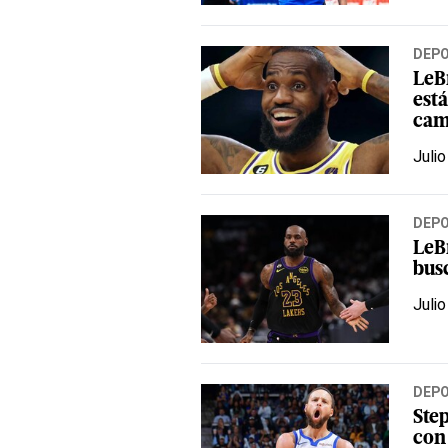
DEP
LeB
est
cam
Julio
DEP
LeB
bus
Julio
DEP
Ste
con