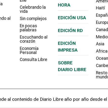
Eñe
Améri
ía
HORA
Celebrando la
Haití
vida
Españ
EDICIÓN USA
ndo al
Sin complejos
Europ
En pocas
Cana
palabras
EDICIÓN RD
Medio
Escuchando al
corazón
EDICIÓN
Asia
Economía
IMPRESA
Africa
Personal
Ocean
Consulta Libre
SOBRE
Carib
DIARIO LIBRE
Resto
mund
de al contenido de Diario Libre año por año desde el