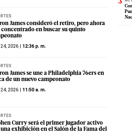
AC
Cor
Pum
ORTES
Na
ron James consideró el retiro, pero ahora
á concentrado en buscar su quinto
peonato
 24, 2026 |
12:36 p. m.
ORTES
ron James se une a Philadelphia 76ers en
ca de un nuevo campeonato
 24, 2026 |
11:50 a. m.
ORTES
phen Curry será el primer jugador activo
 una exhibición en el Salón de la Fama del