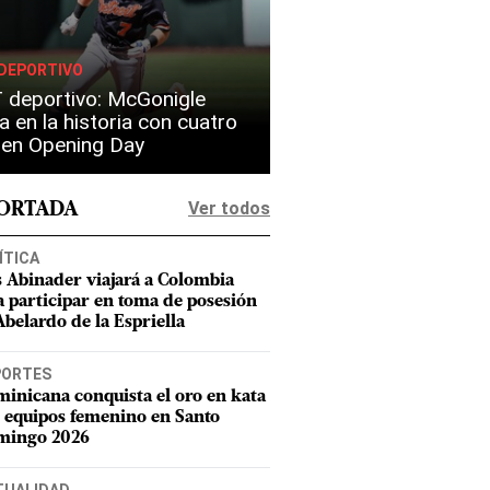
DEPORTIVO
 deportivo: McGonigle
a en la historia con cuatro
s en Opening Day
Ver todos
PORTADA
ÍTICA
s Abinader viajará a Colombia
a participar en toma de posesión
Abelardo de la Espriella
PORTES
inicana conquista el oro en kata
 equipos femenino en Santo
mingo 2026