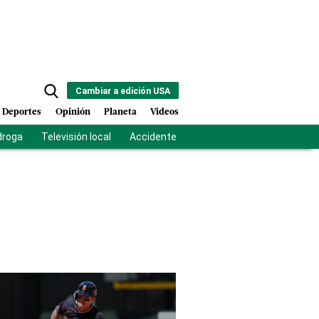
Cambiar a edición USA
Deportes
Opinión
Planeta
Videos
droga
Televisión local
Accidente Los Ríos
Fuerza antipandilla