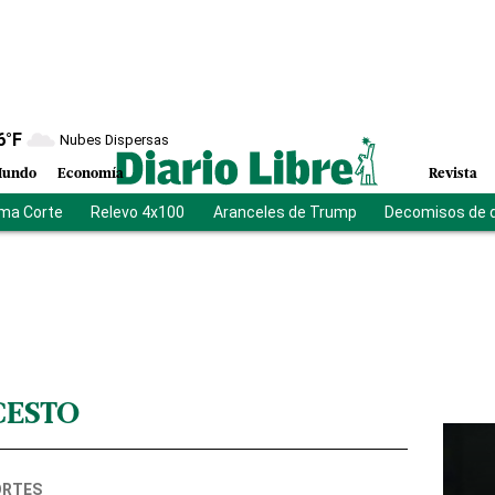
6
°F
Nubes Dispersas
undo
Economía
Revista
ma Corte
Relevo 4x100
Aranceles de Trump
Decomisos de 
CESTO
ORTES