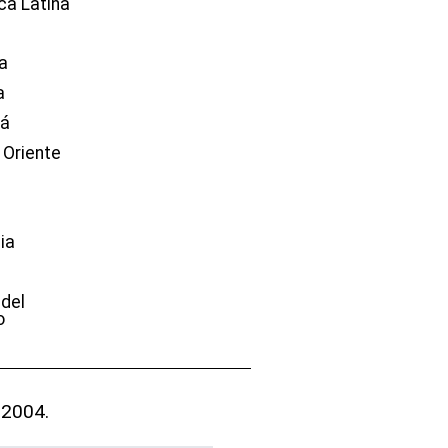
ca Latina
a
a
dá
 Oriente
ia
e
 del
o
 2004.