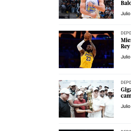
Bal
Julio
DEP
Mien
Rey
Julio
DEP
Gig
cam
Julio