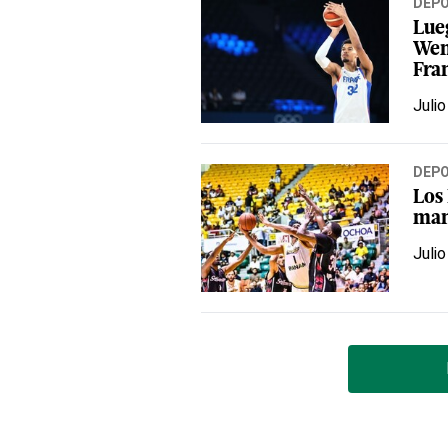
DEP
Lue
Wem
Fra
Julio
DEP
Los 
man
Julio