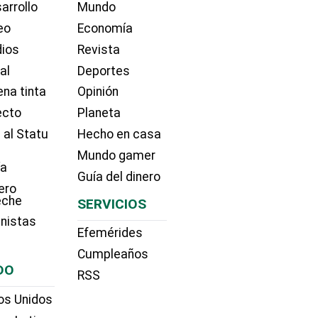
arrollo
Mundo
eo
Economía
dios
Revista
ial
Deportes
na tinta
Opinión
ecto
Planeta
 al Statu
Hecho en casa
Mundo gamer
ía
Guía del dinero
ero
eche
SERVICIOS
nistas
Efemérides
Cumpleaños
DO
RSS
os Unidos