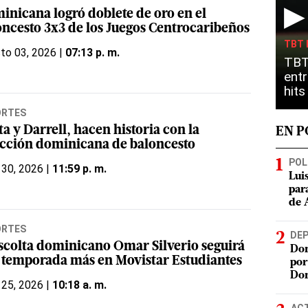
▶
inicana logró doblete de oro en el
oncesto 3x3 de los Juegos Centrocaribeños
TBT 
to 03, 2026 |
07:13 p. m.
TBT
entr
hit
ORTES
a y Darrell, hacen historia con la
EN 
ección dominicana de baloncesto
POL
 30, 2026 |
11:59 p. m.
Lui
par
de 
ORTES
DE
escolta dominicano Omar Silverio seguirá
Dom
 temporada más en Movistar Estudiantes
por
Do
 25, 2026 |
10:18 a. m.