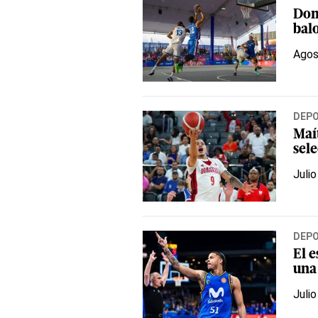
Dom
bal
Agos
DEP
Maít
sel
Julio
DEP
El 
una
Julio