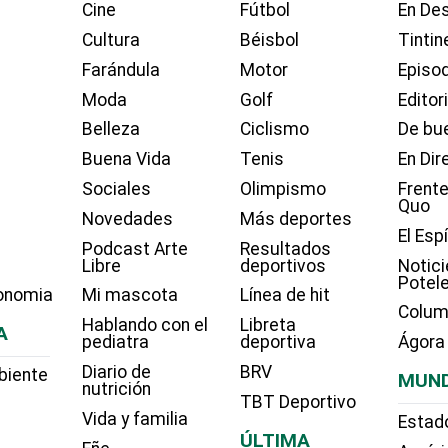
Cine
Fútbol
En Des
Cultura
Béisbol
Tintin
Farándula
Motor
Episo
Moda
Golf
Editor
Belleza
Ciclismo
De bue
Buena Vida
Tenis
En Dir
Sociales
Olimpismo
Frente
Quo
Novedades
Más deportes
El Esp
Podcast Arte
Resultados
Libre
deportivos
Notici
Potel
onomia
Mi mascota
Línea de hit
Colum
Hablando con el
Libreta
A
pediatra
deportiva
Ágora
Diario de
BRV
biente
MUN
nutrición
TBT Deportivo
Vida y familia
Estad
ÚLTIMA