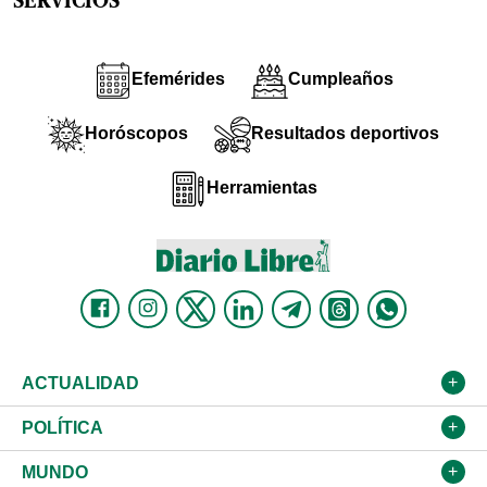
SERVICIOS
Efemérides
Cumpleaños
Horóscopos
Resultados deportivos
Herramientas
ACTUALIDAD
Nacional
POLÍTICA
Ciudad
Partidos
MUNDO