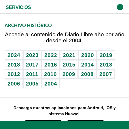
Resto del mundo
Economía personal
Podcast Arte Libre
Más deportes
Frente al Statu Quo
Cambio climático
Opinión
SERVICIOS
Macroeconomía
Mi mascota
Resultados deportivos
El Espía
Planeta
Efemérides
ARCHIVO HISTÓRICO
Hablando con el pediatra
Línea de hit
Noticiero Poteleche
Hecho en casa
Cumpleaños
Accede al contenido de Diario Libre año por año
desde el 2004.
Diario de nutrición
Libreta deportiva
Columnistas
Mundo gamer
RSS
Vida y familia
BRV
Ágora
Guía del dinero
Horóscopos
2024
2023
2022
2021
2020
2019
Eñe
TBT Deportivo
2018
2017
2016
2015
2014
2013
2012
2011
2010
2009
2008
2007
Celebrando la vida
2006
2005
2004
Sin complejos
En pocas palabras
Descarga nuestras aplicaciones para Android, iOS y
Escuchando al corazón
sistema Huawei.
Economía Personal