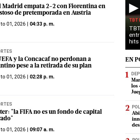
▶
l Madrid empata 2-2 con Fiorentina en
stoso de pretemporada en Austria
TBT 
to 01, 2026 |
04:33 p. m.
TBT
entr
hit
ORTES
UEFA y la Concacaf no perdonan a
EN 
ntino pese a la retirada de su plan
DEP
to 01, 2026 |
02:28 p. m.
Mar
los
Jue
ORTES
POL
ter: "la FIFA no es un fondo de capital
Abi
vado"
inn
des
to 01, 2026 |
09:07 a. m.