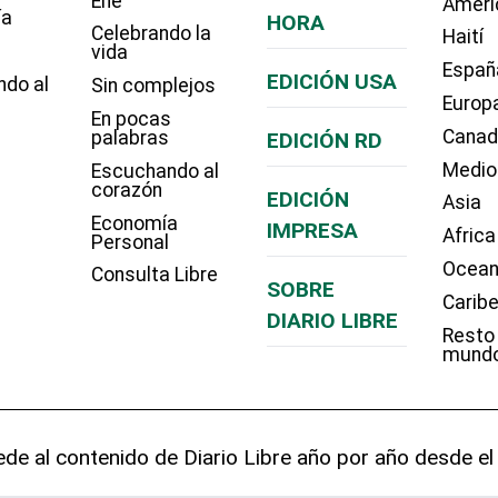
Eñe
Améri
ía
HORA
Celebrando la
Haití
vida
Españ
EDICIÓN USA
ndo al
Sin complejos
Europ
En pocas
Cana
palabras
EDICIÓN RD
Medio
Escuchando al
corazón
EDICIÓN
Asia
Economía
IMPRESA
Africa
Personal
Ocean
Consulta Libre
SOBRE
Carib
DIARIO LIBRE
Resto
mund
de al contenido de Diario Libre año por año desde el