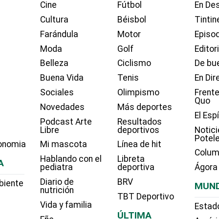
Cine
Fútbol
En Des
Cultura
Béisbol
Tintin
Farándula
Motor
Episo
Moda
Golf
Editor
Belleza
Ciclismo
De bue
Buena Vida
Tenis
En Dir
Sociales
Olimpismo
Frente
Quo
Novedades
Más deportes
El Esp
Podcast Arte
Resultados
Libre
deportivos
Notici
Potel
onomia
Mi mascota
Línea de hit
Colum
Hablando con el
Libreta
A
pediatra
deportiva
Ágora
Diario de
BRV
biente
MUN
nutrición
TBT Deportivo
Vida y familia
Estad
ÚLTIMA