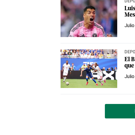
DEP
Luis
Mes
Julio
DEP
El 
que 
Julio