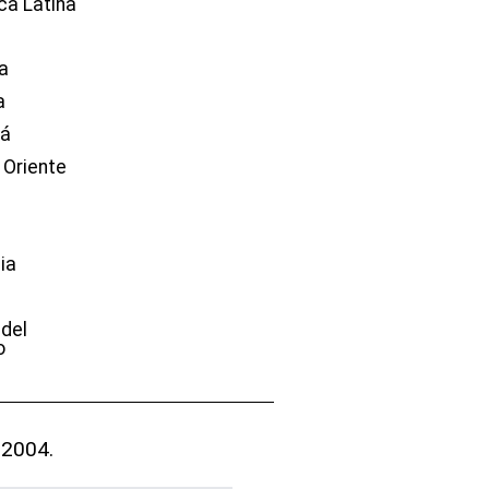
ca Latina
a
a
dá
 Oriente
ia
e
 del
o
 2004.