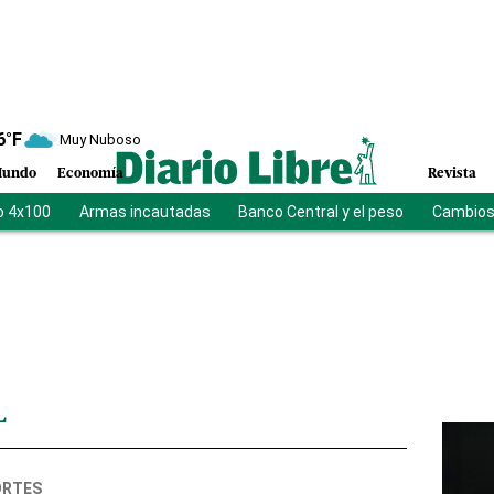
6
°F
Muy Nuboso
undo
Economía
Revista
o 4x100
Armas incautadas
Banco Central y el peso
Cambios 
L
ORTES