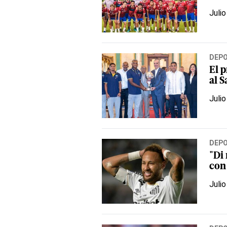
Julio
DEP
El p
al 
Julio
DEP
"Di
con 
Julio