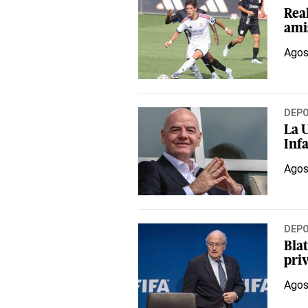
Rea
ami
Agos
DEP
La 
Infa
Agos
DEP
Blat
pri
Agos