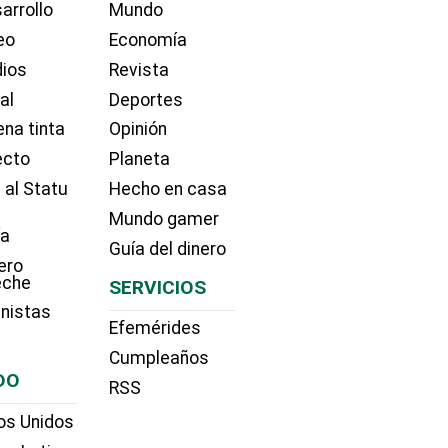
arrollo
Mundo
eo
Economía
dios
Revista
ial
Deportes
na tinta
Opinión
ecto
Planeta
 al Statu
Hecho en casa
Mundo gamer
ía
Guía del dinero
ero
eche
SERVICIOS
nistas
Efemérides
Cumpleaños
DO
RSS
os Unidos