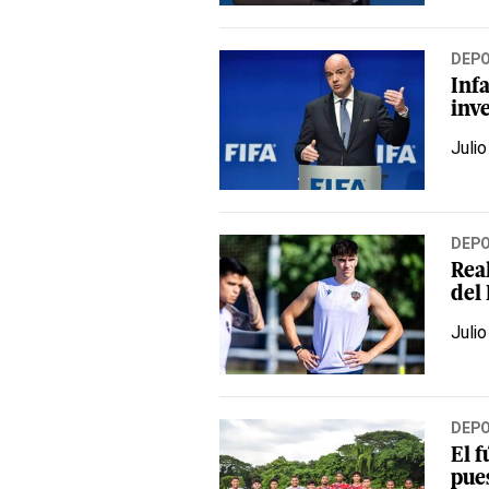
DEP
Infa
inve
Julio
DEP
Real
del
Julio
DEP
El 
pue