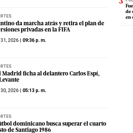
POL
Fue
de 
ORTES
en 
ntino da marcha atrás y retira el plan de
rsiones privadas en la FIFA
 31, 2026 |
09:36 p. m.
ORTES
 Madrid ficha al delantero Carlos Espí,
 Levante
 30, 2026 |
05:13 p. m.
ORTES
fútbol dominicano busca superar el cuarto
sto de Santiago 1986