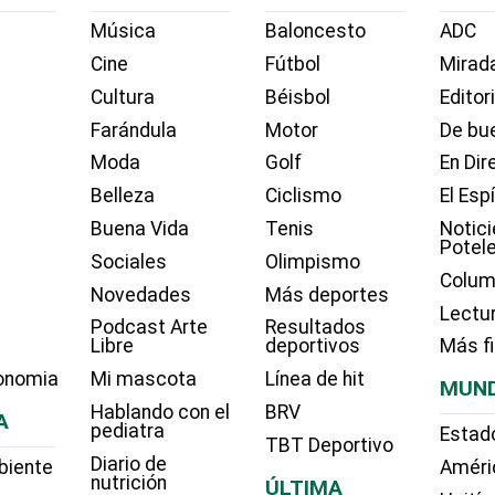
Música
Baloncesto
ADC
Cine
Fútbol
Mirada
Cultura
Béisbol
Editor
Farándula
Motor
De bue
Moda
Golf
En Dir
Belleza
Ciclismo
El Esp
Buena Vida
Tenis
Notici
Potel
Sociales
Olimpismo
Colum
Novedades
Más deportes
Lectu
Podcast Arte
Resultados
Libre
deportivos
Más f
onomia
Mi mascota
Línea de hit
MUN
Hablando con el
BRV
A
pediatra
Estad
TBT Deportivo
Diario de
biente
Améri
nutrición
ÚLTIMA