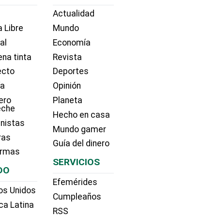
Actualidad
 Libre
Mundo
ial
Economía
na tinta
Revista
ecto
Deportes
ía
Opinión
ero
Planeta
eche
Hecho en casa
nistas
Mundo gamer
ras
Guía del dinero
irmas
SERVICIOS
DO
Efemérides
os Unidos
Cumpleaños
ca Latina
RSS