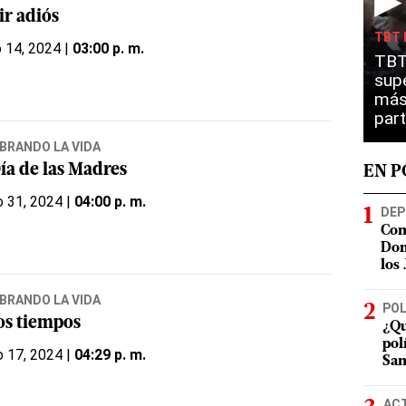
▶
ir adiós
TBT 
o 14, 2024 |
03:00 p. m.
TBT
sup
más
part
BRANDO LA VIDA
ía de las Madres
EN 
 31, 2024 |
04:00 p. m.
DEP
Con
Dom
los
BRANDO LA VIDA
POL
os tiempos
¿Qu
pol
 17, 2024 |
04:29 p. m.
San
AC