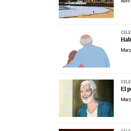
Abril
CELE
Hab
Marz
CELE
El 
Marz