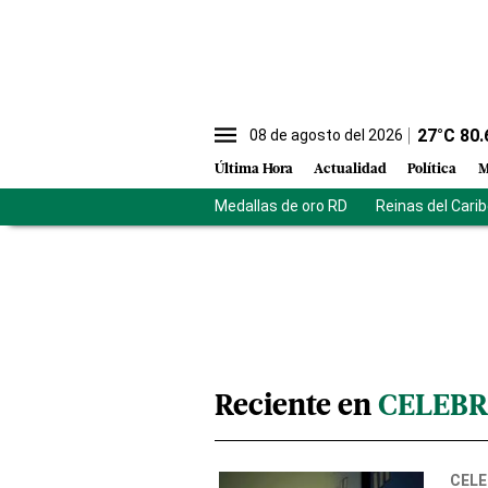
27
°C
80.
08 de agosto del 2026
Última Hora
Actualidad
Política
M
Medallas de oro RD
Reinas del Cari
Reciente en
CELEBR
CELE