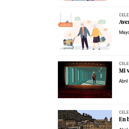
CELE
Ave
Mayo
CELE
Mi v
Abril
CELE
En 