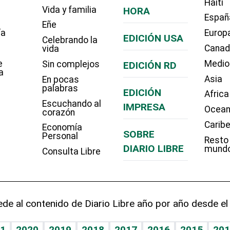
Haití
Vida y familia
HORA
Españ
Eñe
ía
Europ
EDICIÓN USA
Celebrando la
Cana
vida
e
Medio
Sin complejos
EDICIÓN RD
a
Asia
En pocas
palabras
EDICIÓN
Africa
Escuchando al
IMPRESA
Ocean
corazón
Carib
Economía
SOBRE
Personal
Resto
DIARIO LIBRE
mund
Consulta Libre
de al contenido de Diario Libre año por año desde el
1
2020
2019
2018
2017
2016
2015
201