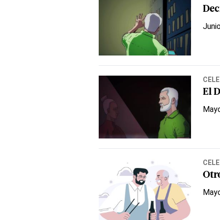
Dec
Juni
CELE
El D
Mayo
CELE
Otr
Mayo