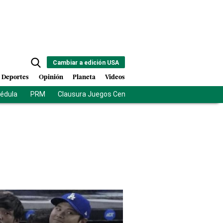
Cambiar a edición USA
Deportes
Opinión
Planeta
Videos
cédula
PRM
Clausura Juegos Centroamericanos
De la Esprie