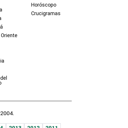
Horóscopo
a
Crucigramas
a
dá
 Oriente
ia
e
 del
o
 2004.
4
2013
2012
2011