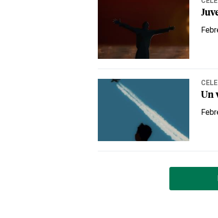
CELE
Juv
Febr
CELE
Un v
Febr