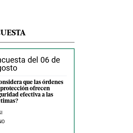
CUESTA
ncuesta del 06 de
gosto
onsidera que las órdenes
 protección ofrecen
guridad efectiva a las
ctimas?
SI
NO