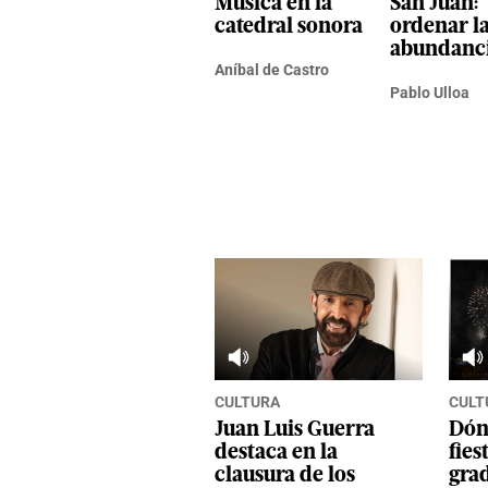
Música en la
San Juan:
catedral sonora
ordenar l
abundanc
Aníbal de Castro
Pablo Ulloa
CULTURA
CULT
Juan Luis Guerra
Dónd
destaca en la
fies
clausura de los
gra