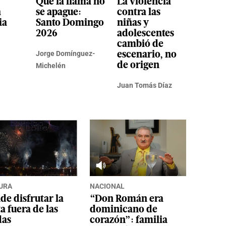
Que la llama no
La violencia
a
se apague:
contra las
ia
Santo Domingo
niñas y
2026
adolescentes
cambió de
Jorge Domínguez-
escenario, no
de origen
Michelén
Juan Tomás Díaz
URA
NACIONAL
e disfrutar la
“Don Román era
ta fuera de las
dominicano de
das
corazón”: familia