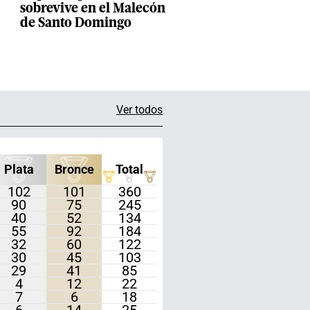
sobrevive en el Malecón
de Santo Domingo
Ver todos
Plata
Bronce
Total
102
101
360
90
75
245
40
52
134
55
92
184
32
60
122
30
45
103
29
41
85
4
12
22
7
6
18