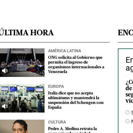
ÚLTIMA HORA
EN
AMÉRICA LATINA
E
ONG solicita al Gobierno que
permita el ingreso de
a
organismos internacionales a
Venezuela
¿C
EUROPA
de
Italia dice que no acepta
se
ultimátums y mantendrá la
ví
suspensión del Schengen con
España
CULTURA
Pedro A. Medina retrata la