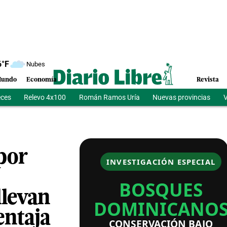
6
°F
Nubes
undo
Economía
Revista
eces
Relevo 4x100
Román Ramos Uría
Nuevas provincias
V
 por
INVESTIGACIÓN ESPECIAL
BOSQUES
llevan
DOMINICANO
entaja
CONSERVACIÓN BAJO