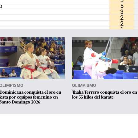
5
o
5
3
2
2
1
1
1
1
s Granadina
1
1
0
e los Estados Unidos
0
0
0
OLIMPISMO
OLIMPISMO
0
0
Dominicana conquista el oro en
Thalía Terrero conquista el oro en
kata por equipos femenino en
los 55 kilos del karate
0
Santo Domingo 2026
0