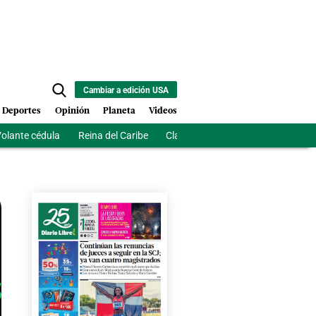
Cambiar a edición USA
Deportes
Opinión
Planeta
Videos
olante cédula
Reina del Caribe
Clausura Juegos Centroamerican
S