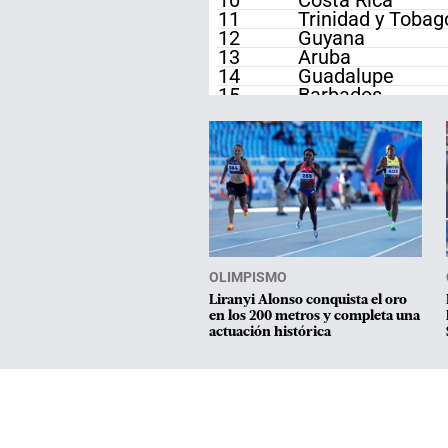
10
Costa Rica
11
Trinidad y Tobag
12
Guyana
13
Aruba
14
Guadalupe
15
Barbados
16
Honduras
17
Jamaica
18
Haití
19
San Vicente y la
20
Granada
21
Nicaragua
22
Islas Vírgenes d
23
Bermudas
24
Bahamas
OLIMPISMO
25
Curazao
26
Surinam
Liranyi Alonso conquista el oro
en los 200 metros y completa una
27
Belice
actuación histórica
28
Islas Caimán