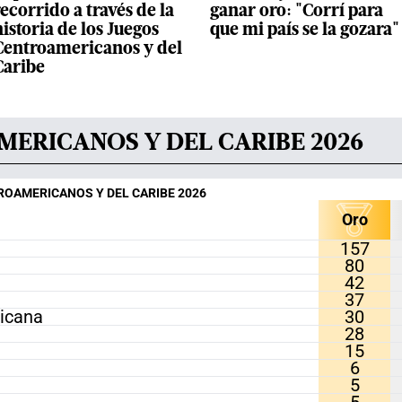
ecorrido a través de la
ganar oro: "Corrí para
istoria de los Juegos
que mi país se la gozara"
Centroamericanos y del
Caribe
ERICANOS Y DEL CARIBE 2026
OAMERICANOS Y DEL CARIBE 2026
Oro
157
80
42
37
icana
30
28
15
6
5