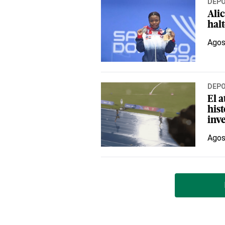
DEP
Alic
hal
Agos
DEP
El 
hist
inv
Agos