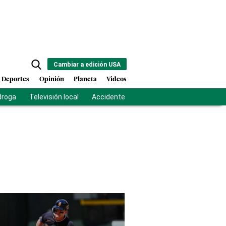
Cambiar a edición USA
Deportes
Opinión
Planeta
Videos
droga
Televisión local
Accidente Los Ríos
Fuerza antipandilla