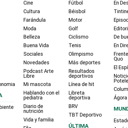
Cine
Fútbol
En Des
Cultura
Béisbol
Tintin
Farándula
Motor
Episo
Moda
Golf
Editor
Belleza
Ciclismo
De bue
Buena Vida
Tenis
En Dir
Sociales
Olimpismo
Frente
Quo
Novedades
Más deportes
El Esp
Podcast Arte
Resultados
Libre
deportivos
Notici
Potel
onomia
Mi mascota
Línea de hit
Colum
Hablando con el
Libreta
A
pediatra
deportiva
Ágora
Diario de
BRV
biente
MUN
nutrición
TBT Deportivo
Vida y familia
Estad
ÚLTIMA