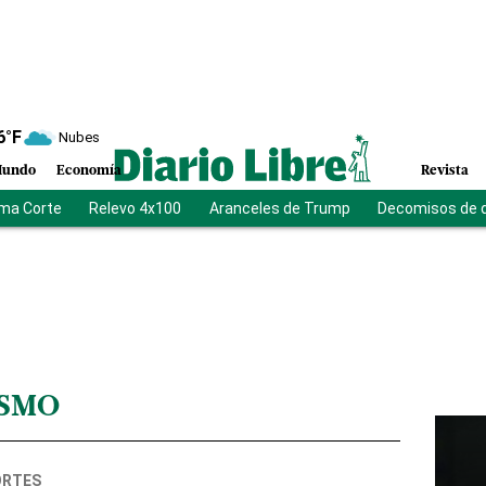
6
°F
Nubes
undo
Economía
Revista
ma Corte
Relevo 4x100
Aranceles de Trump
Decomisos de 
ISMO
ORTES