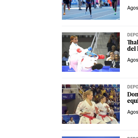
Agos
DEP
Thal
del
Agos
DEP
Dom
equ
Agos