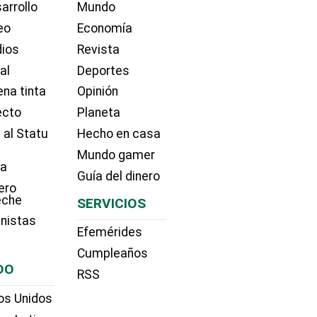
arrollo
Mundo
eo
Economía
dios
Revista
ial
Deportes
na tinta
Opinión
ecto
Planeta
 al Statu
Hecho en casa
Mundo gamer
ía
Guía del dinero
ero
eche
SERVICIOS
nistas
Efemérides
Cumpleaños
DO
RSS
os Unidos