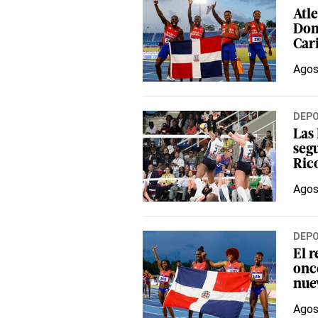
Atl
Dom
Car
Agos
DEP
Las
segu
Ric
Agos
DEP
El 
onc
nue
Agos