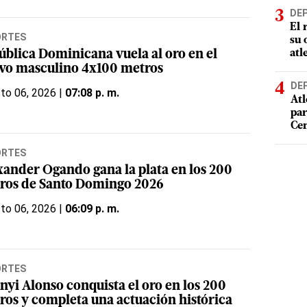
DE
El 
ORTES
su 
atl
ública Dominicana vuela al oro en el
evo masculino 4x100 metros
DE
to 06, 2026 |
07:08 p. m.
Atl
par
Cen
ORTES
xander Ogando gana la plata en los 200
ros de Santo Domingo 2026
to 06, 2026 |
06:09 p. m.
ORTES
nyi Alonso conquista el oro en los 200
ros y completa una actuación histórica