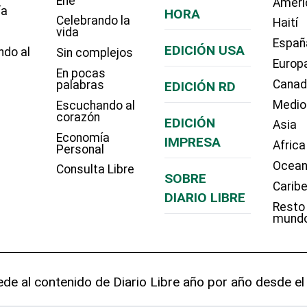
Eñe
Améri
ía
HORA
Celebrando la
Haití
vida
Españ
EDICIÓN USA
ndo al
Sin complejos
Europ
En pocas
Cana
palabras
EDICIÓN RD
Medio
Escuchando al
corazón
EDICIÓN
Asia
Economía
IMPRESA
Africa
Personal
Ocean
Consulta Libre
SOBRE
Carib
DIARIO LIBRE
Resto
mund
de al contenido de Diario Libre año por año desde el