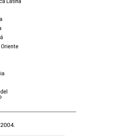
ca Latina
a
a
dá
 Oriente
ia
e
 del
o
 2004.