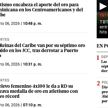
▶
etismo encabeza el aporte del oro para
inicana en los Centroamericanos y del
ibe
TBT 
TBT
to 06, 2026 |
10:48 p. m.
entr
hit
ORTES
 Reinas del Caribe van por su séptimo oro
EN 
ido en los JCC, tras derrotar a Puerto
o
DEP
Las
to 06, 2026 |
10:31 p. m.
sép
der
ORTES
POL
relevo femenino 4x100 le da a RD su
Dir
eava medalla de oro en atletismo con
pre
vo récord
Abi
par
to 06, 2026 |
07:10 p. m.