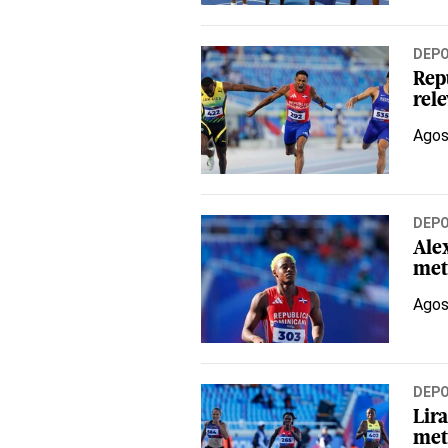
DEP
Rep
rel
Agos
DEP
Ale
met
Agos
DEP
Lira
met