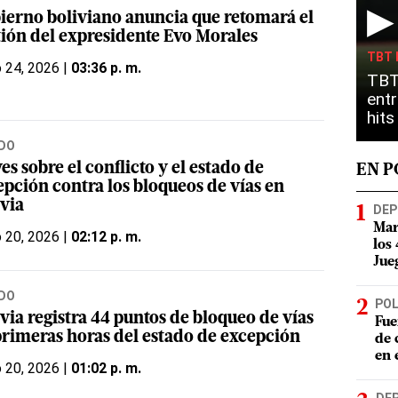
▶
ierno boliviano anuncia que retomará el
tión del expresidente Evo Morales
TBT 
o 24, 2026 |
03:36 p. m.
TBT
entr
hit
DO
es sobre el conflicto y el estado de
EN 
epción contra los bloqueos de vías en
ivia
DEP
Mar
o 20, 2026 |
02:12 p. m.
los
Jue
DO
POL
via registra 44 puntos de bloqueo de vías
Fue
primeras horas del estado de excepción
de 
en 
o 20, 2026 |
01:02 p. m.