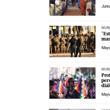
Juni
MUN
"Est
man
Mayo
MUN
Prot
pers
diá
Mayo