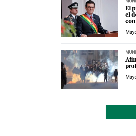
MUN
El p
el 
conf
Mayo
MUN
Afi
pro
Mayo