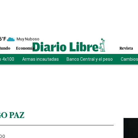
6
°F
Muy Nuboso
undo
Economía
Revista
o 4x100
Armas incautadas
Banco Central y el peso
Cambios 
O PAZ
DO