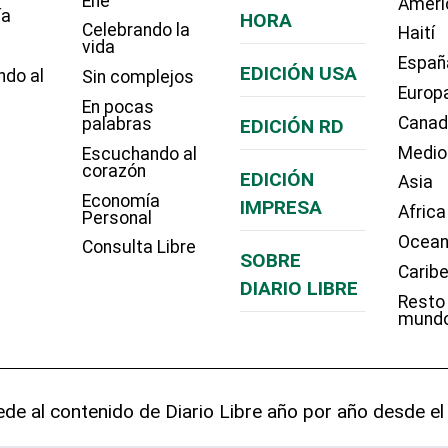
Eñe
Améri
ía
HORA
Celebrando la
Haití
vida
Españ
EDICIÓN USA
ndo al
Sin complejos
Europ
En pocas
Cana
palabras
EDICIÓN RD
Medio
Escuchando al
corazón
EDICIÓN
Asia
Economía
IMPRESA
Africa
Personal
Ocean
Consulta Libre
SOBRE
Carib
DIARIO LIBRE
Resto
mund
de al contenido de Diario Libre año por año desde el