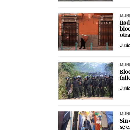
MUN
Rod
blo
otr
Juni
MUN
Blo
fal
Juni
MUN
Sin 
se 