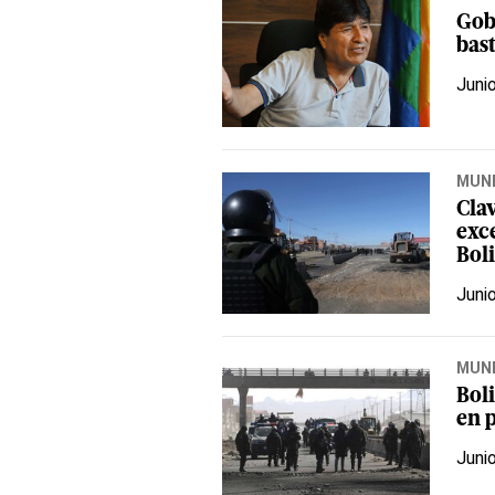
Gob
bas
Juni
MUN
Clav
exc
Bol
Juni
MUN
Boli
en 
Juni