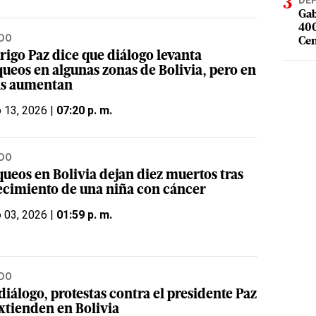
DE
Gab
400
DO
Cen
rigo Paz dice que diálogo levanta
queos en algunas zonas de Bolivia, pero en
as aumentan
o 13, 2026 |
07:20 p. m.
DO
queos en Bolivia dejan diez muertos tras
lecimiento de una niña con cáncer
o 03, 2026 |
01:59 p. m.
DO
diálogo, protestas contra el presidente Paz
extienden en Bolivia