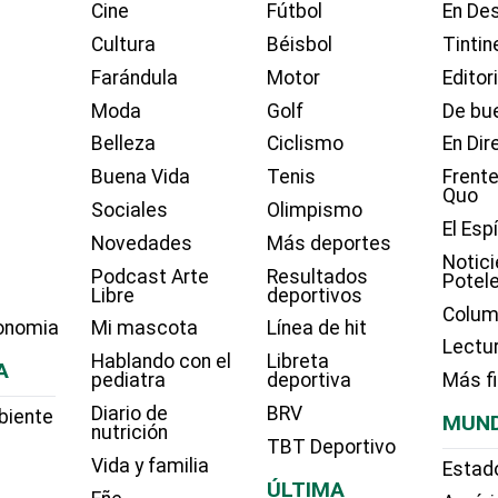
Cine
Fútbol
En Des
Cultura
Béisbol
Tintin
Farándula
Motor
Editor
Moda
Golf
De bue
Belleza
Ciclismo
En Dir
Buena Vida
Tenis
Frente
Quo
Sociales
Olimpismo
El Esp
Novedades
Más deportes
Notici
Podcast Arte
Resultados
Potel
Libre
deportivos
Colum
onomia
Mi mascota
Línea de hit
Lectu
Hablando con el
Libreta
A
pediatra
deportiva
Más f
Diario de
BRV
biente
MUN
nutrición
TBT Deportivo
Vida y familia
Estad
ÚLTIMA