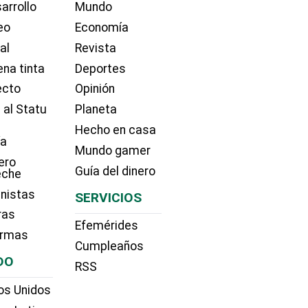
arrollo
Mundo
eo
Economía
ial
Revista
na tinta
Deportes
ecto
Opinión
 al Statu
Planeta
Hecho en casa
ía
Mundo gamer
ero
Guía del dinero
eche
nistas
SERVICIOS
ras
Efemérides
irmas
Cumpleaños
DO
RSS
os Unidos