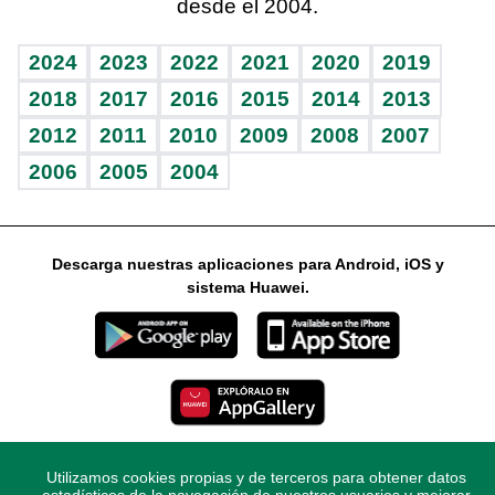
desde el 2004.
Diario de nutrición
Libreta deportiva
Lecturas
Mundo gamer
RSS
Vida y familia
BRV
Más firmas
Guía del dinero
Horóscopos
2024
2023
2022
2021
2020
2019
Eñe
TBT Deportivo
2018
2017
2016
2015
2014
2013
2012
2011
2010
2009
2008
2007
Celebrando la vida
2006
2005
2004
Sin complejos
En pocas palabras
Descarga nuestras aplicaciones para Android, iOS y
Escuchando al corazón
sistema Huawei.
Economía Personal
Consulta Libre
Utilizamos cookies propias y de terceros para obtener datos
© 2021 Diario Libre, todos los derechos reservados.