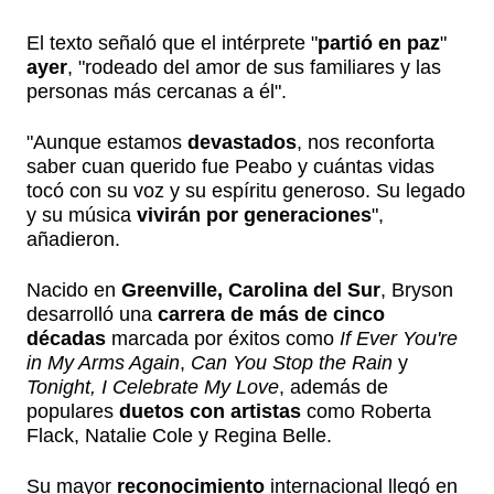
El texto señaló que el intérprete "
partió en paz
"
ayer
, "rodeado del amor de sus familiares y las
personas más cercanas a él".
"Aunque estamos
devastados
, nos reconforta
saber cuan querido fue Peabo y cuántas vidas
tocó con su voz y su espíritu generoso. Su legado
y su música
vivirán por generaciones
",
añadieron.
Nacido en
Greenville, Carolina del Sur
, Bryson
desarrolló una
carrera de más de cinco
décadas
marcada por éxitos como
If Ever You're
in My Arms Again
,
Can You Stop the Rain
y
Tonight, I Celebrate My Love
, además de
populares
duetos con artistas
como Roberta
Flack, Natalie Cole y Regina Belle.
Su mayor
reconocimiento
internacional llegó en