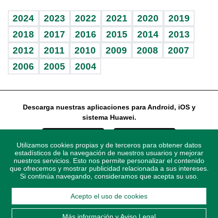
Vida y familia
BRV
Más firmas
Guía del dinero
Horóscopos
2024
2023
2022
2021
2020
2019
Eñe
TBT Deportivo
2018
2017
2016
2015
2014
2013
2012
2011
2010
2009
2008
2007
Celebrando la vida
2006
2005
2004
Sin complejos
En pocas palabras
Descarga nuestras aplicaciones para Android, iOS y
Escuchando al corazón
sistema Huawei.
Economía Personal
Utilizamos cookies propias y de terceros para obtener datos
Consulta Libre
estadísticos de la navegación de nuestros usuarios y mejorar
nuestros servicios. Esto nos permite personalizar el contenido
que ofrecemos y mostrar publicidad relacionada a sus intereses.
Si continúa navegando, consideramos que acepta su uso.
Acepto el uso de cookies
© 2021 Diario Libre, todos los derechos reservados.
Consulta el
Aviso Legal
. Ponte en
Contacto
con nosotros y
Más información y Aviso Legal