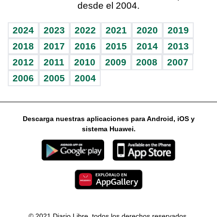
desde el 2004.
Diario de nutrición
Libreta deportiva
Lecturas
Mundo gamer
RSS
Vida y familia
BRV
Más firmas
Guía del dinero
Horóscopos
2024
2023
2022
2021
2020
2019
Eñe
TBT Deportivo
2018
2017
2016
2015
2014
2013
2012
2011
2010
2009
2008
2007
Celebrando la vida
2006
2005
2004
Sin complejos
En pocas palabras
Descarga nuestras aplicaciones para Android, iOS y
Escuchando al corazón
sistema Huawei.
Economía Personal
Consulta Libre
© 2021 Diario Libre, todos los derechos reservados.