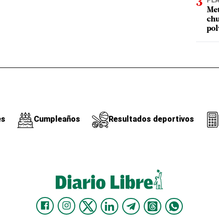
PL
Met
chu
pol
es
Cumpleaños
Resultados deportivos