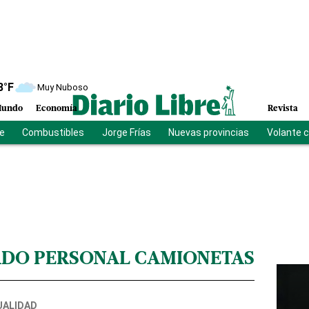
8
°F
Muy Nuboso
undo
Economía
Revista
be
Combustibles
Jorge Frías
Nuevas provincias
Volante 
DO PERSONAL CAMIONETAS
UALIDAD