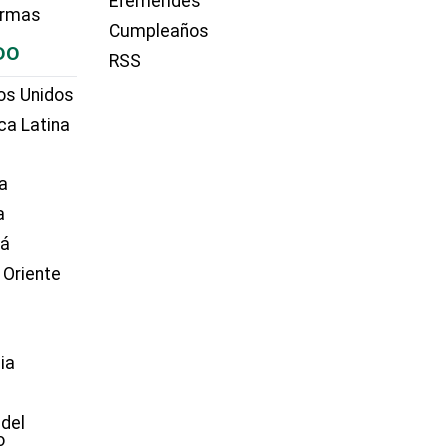
Efemérides
irmas
Cumpleaños
DO
RSS
os Unidos
ca Latina
a
a
dá
 Oriente
ia
e
 del
o