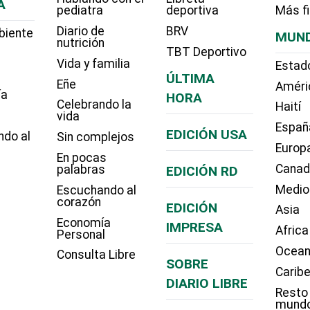
A
pediatra
deportiva
Más f
Diario de
BRV
biente
MUN
nutrición
TBT Deportivo
Vida y familia
Estad
ÚLTIMA
Eñe
Améri
ía
HORA
Celebrando la
Haití
vida
Españ
EDICIÓN USA
ndo al
Sin complejos
Europ
En pocas
Cana
palabras
EDICIÓN RD
Medio
Escuchando al
corazón
EDICIÓN
Asia
Economía
IMPRESA
Africa
Personal
Ocean
Consulta Libre
SOBRE
Carib
DIARIO LIBRE
Resto
mund