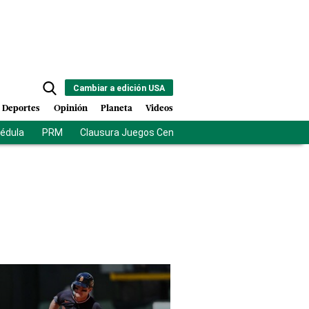
Cambiar a edición USA
Deportes
Opinión
Planeta
Videos
cédula
PRM
Clausura Juegos Centroamericanos
De la Esprie