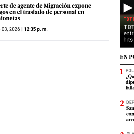
▶
rte de agente de Migración expone
gos en el traslado de personal en
ionetas
TBT 
TBT
o 03, 2026 |
12:35 p. m.
entr
hit
EN 
POL
¿Qu
dip
fal
DE
San
con
arr