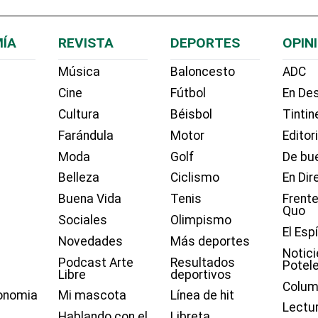
ÍA
REVISTA
DEPORTES
OPIN
Música
Baloncesto
ADC
Cine
Fútbol
En Des
Cultura
Béisbol
Tintin
Farándula
Motor
Editor
Moda
Golf
De bue
Belleza
Ciclismo
En Dir
Buena Vida
Tenis
Frente
Quo
Sociales
Olimpismo
El Esp
Novedades
Más deportes
Notici
Podcast Arte
Resultados
Potel
Libre
deportivos
Colum
onomia
Mi mascota
Línea de hit
Lectu
Hablando con el
Libreta