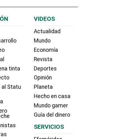
IÓN
VIDEOS
Actualidad
arrollo
Mundo
eo
Economía
ial
Revista
na tinta
Deportes
ecto
Opinión
 al Statu
Planeta
Hecho en casa
ía
Mundo gamer
ero
Guía del dinero
eche
nistas
SERVICIOS
ras