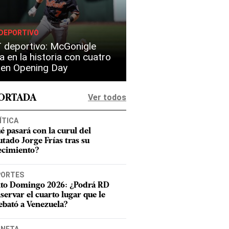
DEPORTIVO
 deportivo: McGonigle
a en la historia con cuatro
s en Opening Day
Ver todos
PORTADA
ÍTICA
é pasará con la curul del
utado Jorge Frías tras su
lecimiento?
PORTES
to Domingo 2026: ¿Podrá RD
servar el cuarto lugar que le
ebató a Venezuela?