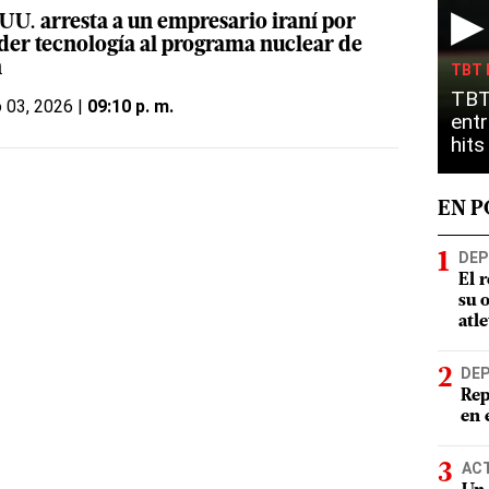
▶
 UU. arresta a un empresario iraní por
der tecnología al programa nuclear de
n
TBT 
TBT
o 03, 2026 |
09:10 p. m.
entr
hit
EN 
DEP
El 
su 
atl
DE
Rep
en 
AC