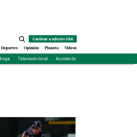
Cambiar a edición USA
Deportes
Opinión
Planeta
Videos
droga
Televisión local
Accidente Los Ríos
Fuerza antipandilla