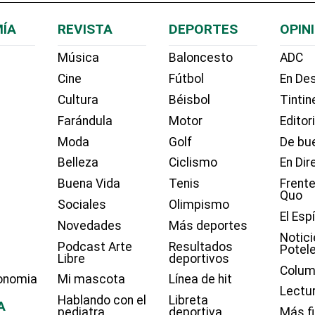
ÍA
REVISTA
DEPORTES
OPIN
Música
Baloncesto
ADC
Cine
Fútbol
En Des
Cultura
Béisbol
Tintin
Farándula
Motor
Editor
Moda
Golf
De bue
Belleza
Ciclismo
En Dir
Buena Vida
Tenis
Frente
Quo
Sociales
Olimpismo
El Esp
Novedades
Más deportes
Notici
Podcast Arte
Resultados
Potel
Libre
deportivos
Colum
onomia
Mi mascota
Línea de hit
Lectu
Hablando con el
Libreta
A
pediatra
deportiva
Más f