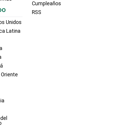
Cumpleaños
DO
RSS
os Unidos
ca Latina
a
a
dá
 Oriente
ia
e
 del
o