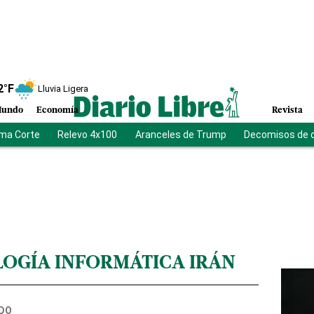
2
°F
Lluvia Ligera
undo
Economía
Revista
ma Corte
Relevo 4x100
Aranceles de Trump
Decomisos de 
OGÍA INFORMÁTICA IRÁN
DO