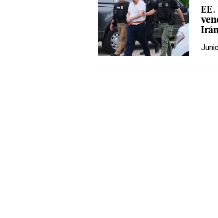
EE.
ven
Irá
Juni