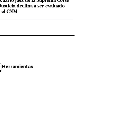
cuarto juez de la Suprema Corte
Justicia declina a ser evaluado
 el CNM
Herramientas