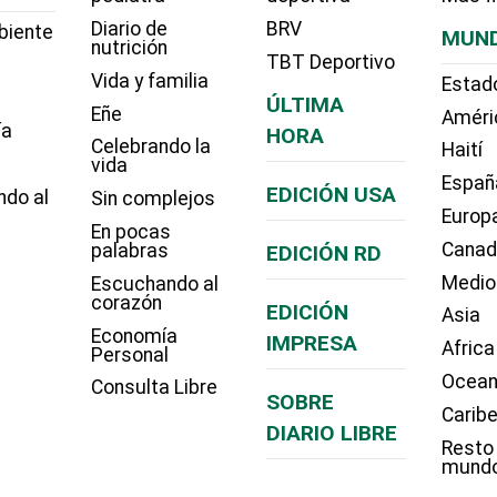
Diario de
BRV
biente
MUN
nutrición
TBT Deportivo
Vida y familia
Estad
ÚLTIMA
Eñe
Améri
ía
HORA
Celebrando la
Haití
vida
Españ
EDICIÓN USA
ndo al
Sin complejos
Europ
En pocas
Cana
palabras
EDICIÓN RD
Medio
Escuchando al
corazón
EDICIÓN
Asia
Economía
IMPRESA
Africa
Personal
Ocean
Consulta Libre
SOBRE
Carib
DIARIO LIBRE
Resto
mund