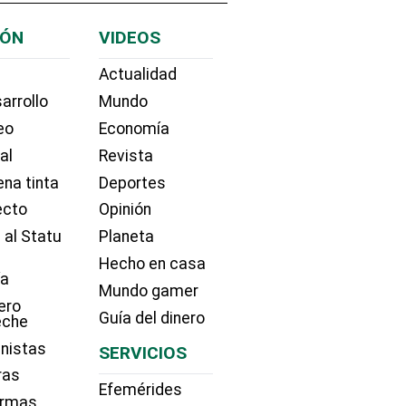
IÓN
VIDEOS
Actualidad
arrollo
Mundo
eo
Economía
ial
Revista
na tinta
Deportes
ecto
Opinión
 al Statu
Planeta
Hecho en casa
ía
Mundo gamer
ero
Guía del dinero
eche
nistas
SERVICIOS
ras
Efemérides
irmas