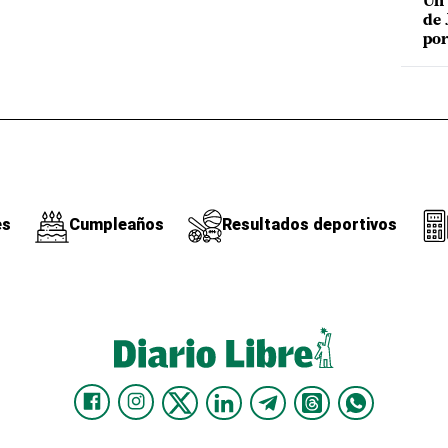
Un 
de 
por
es
Cumpleaños
Resultados deportivos