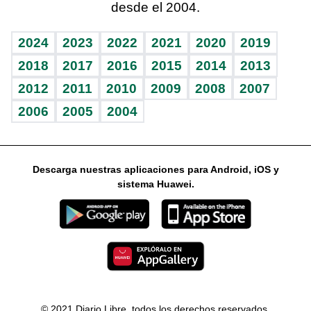
desde el 2004.
Diario de nutrición
Libreta deportiva
Lecturas
Mundo gamer
RSS
Vida y familia
BRV
Más firmas
Guía del dinero
Horóscopos
2024
2023
2022
2021
2020
2019
Eñe
TBT Deportivo
2018
2017
2016
2015
2014
2013
2012
2011
2010
2009
2008
2007
Celebrando la vida
2006
2005
2004
Sin complejos
En pocas palabras
Descarga nuestras aplicaciones para Android, iOS y
Escuchando al corazón
sistema Huawei.
Economía Personal
Consulta Libre
© 2021 Diario Libre, todos los derechos reservados.