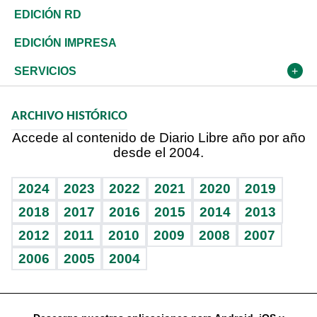
Ocenanía
Telecom.
Sociales
Tenis
En Directo
Historia
Revista
EDICIÓN RD
Caribe
Global y variable
Novedades
Olimpismo
Frente al Statu Quo
Despertando al gigante
Deportes
EDICIÓN IMPRESA
Resto del mundo
Economía personal
Podcast Arte Libre
Más deportes
El Espía
Cambio climático
Opinión
SERVICIOS
Macroeconomía
Mi mascota
Resultados deportivos
Noticiero Poteleche
Planeta
Efemérides
ARCHIVO HISTÓRICO
Hablando con el pediatra
Línea de hit
Columnistas
Hecho en casa
Cumpleaños
Accede al contenido de Diario Libre año por año
desde el 2004.
Diario de nutrición
Libreta deportiva
Lecturas
Mundo gamer
RSS
Vida y familia
BRV
Más firmas
Guía del dinero
Horóscopos
2024
2023
2022
2021
2020
2019
Eñe
TBT Deportivo
2018
2017
2016
2015
2014
2013
2012
2011
2010
2009
2008
2007
Celebrando la vida
2006
2005
2004
Sin complejos
En pocas palabras