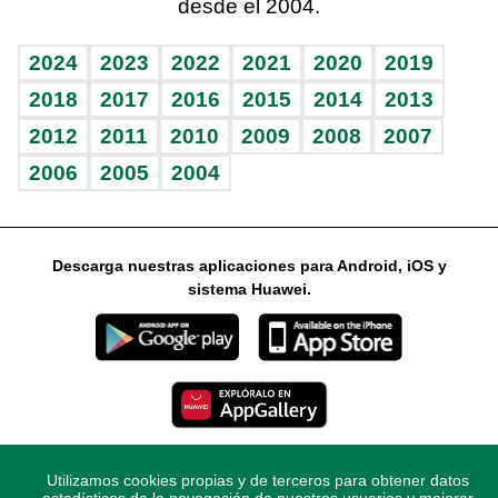
desde el 2004.
Diario de nutrición
Libreta deportiva
Lecturas
Mundo gamer
RSS
Vida y familia
BRV
Más firmas
Guía del dinero
Horóscopos
2024
2023
2022
2021
2020
2019
Eñe
TBT Deportivo
2018
2017
2016
2015
2014
2013
2012
2011
2010
2009
2008
2007
Celebrando la vida
2006
2005
2004
Sin complejos
En pocas palabras
Descarga nuestras aplicaciones para Android, iOS y
Escuchando al corazón
sistema Huawei.
Economía Personal
Consulta Libre
Utilizamos cookies propias y de terceros para obtener datos
© 2021 Diario Libre, todos los derechos reservados.