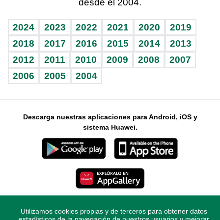
desde el 2004.
Diario de nutrición
Libreta deportiva
Lecturas
Mundo gamer
RSS
Vida y familia
BRV
Más firmas
Guía del dinero
Horóscopos
2024
2023
2022
2021
2020
2019
Eñe
TBT Deportivo
2018
2017
2016
2015
2014
2013
2012
2011
2010
2009
2008
2007
Celebrando la vida
2006
2005
2004
Sin complejos
En pocas palabras
Descarga nuestras aplicaciones para Android, iOS y
Escuchando al corazón
sistema Huawei.
Economía Personal
Consulta Libre
Utilizamos cookies propias y de terceros para obtener datos
© 2021 Diario Libre, todos los derechos reservados.
estadísticos de la navegación de nuestros usuarios y mejorar