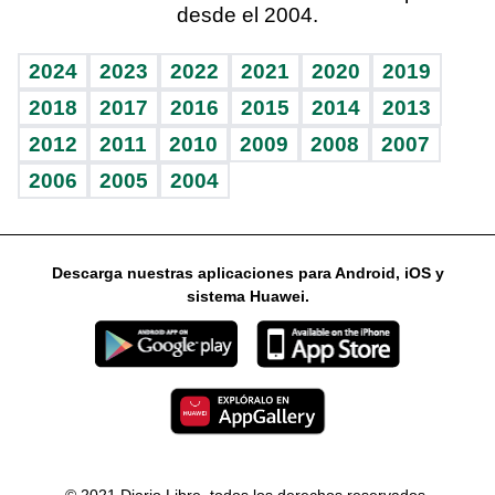
desde el 2004.
Diario de nutrición
Libreta deportiva
Columnistas
Mundo gamer
RSS
Vida y familia
BRV
Ágora
Guía del dinero
Horóscopos
2024
2023
2022
2021
2020
2019
Eñe
TBT Deportivo
2018
2017
2016
2015
2014
2013
2012
2011
2010
2009
2008
2007
Celebrando la vida
2006
2005
2004
Sin complejos
En pocas palabras
Descarga nuestras aplicaciones para Android, iOS y
Escuchando al corazón
sistema Huawei.
Economía Personal
Consulta Libre
© 2021 Diario Libre, todos los derechos reservados.