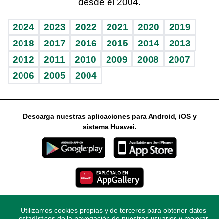
desde el 2004.
Diario de nutrición
Libreta deportiva
Lecturas
Mundo gamer
RSS
Vida y familia
BRV
Más firmas
Guía del dinero
Horóscopos
2024
2023
2022
2021
2020
2019
Eñe
TBT Deportivo
2018
2017
2016
2015
2014
2013
2012
2011
2010
2009
2008
2007
Celebrando la vida
2006
2005
2004
Sin complejos
En pocas palabras
Descarga nuestras aplicaciones para Android, iOS y
Escuchando al corazón
sistema Huawei.
Economía Personal
Consulta Libre
Utilizamos cookies propias y de terceros para obtener datos
© 2021 Diario Libre, todos los derechos reservados.
estadísticos de la navegación de nuestros usuarios y mejorar