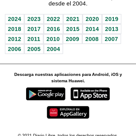
desde el 2004.
Diario de nutrición
Libreta deportiva
Columnistas
Mundo gamer
RSS
Vida y familia
BRV
Ágora
Guía del dinero
Horóscopos
2024
2023
2022
2021
2020
2019
Eñe
TBT Deportivo
2018
2017
2016
2015
2014
2013
2012
2011
2010
2009
2008
2007
Celebrando la vida
2006
2005
2004
Sin complejos
En pocas palabras
Descarga nuestras aplicaciones para Android, iOS y
Escuchando al corazón
sistema Huawei.
Economía Personal
Consulta Libre
© 2021 Diario Libre, todos los derechos reservados.