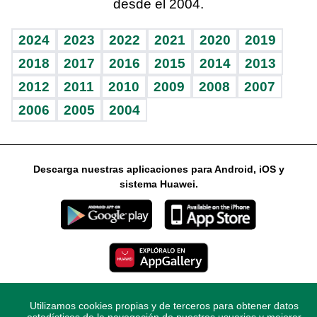
desde el 2004.
Diario de nutrición
Libreta deportiva
Lecturas
Mundo gamer
RSS
Vida y familia
BRV
Más firmas
Guía del dinero
Horóscopos
2024
2023
2022
2021
2020
2019
Eñe
TBT Deportivo
2018
2017
2016
2015
2014
2013
2012
2011
2010
2009
2008
2007
Celebrando la vida
2006
2005
2004
Sin complejos
En pocas palabras
Descarga nuestras aplicaciones para Android, iOS y
Escuchando al corazón
sistema Huawei.
Economía Personal
Consulta Libre
Utilizamos cookies propias y de terceros para obtener datos
© 2021 Diario Libre, todos los derechos reservados.