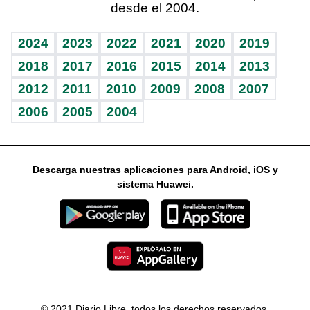
desde el 2004.
Diario de nutrición
Libreta deportiva
Lecturas
Mundo gamer
RSS
Vida y familia
BRV
Más firmas
Guía del dinero
Horóscopos
2024
2023
2022
2021
2020
2019
Eñe
TBT Deportivo
2018
2017
2016
2015
2014
2013
2012
2011
2010
2009
2008
2007
Celebrando la vida
2006
2005
2004
Sin complejos
En pocas palabras
Descarga nuestras aplicaciones para Android, iOS y
Escuchando al corazón
sistema Huawei.
Economía Personal
Consulta Libre
© 2021 Diario Libre, todos los derechos reservados.