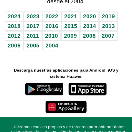
desde el 2004.
Diario de nutrición
Libreta deportiva
Lecturas
Mundo gamer
RSS
Vida y familia
BRV
Más firmas
Guía del dinero
Horóscopos
2024
2023
2022
2021
2020
2019
Eñe
TBT Deportivo
2018
2017
2016
2015
2014
2013
2012
2011
2010
2009
2008
2007
Celebrando la vida
2006
2005
2004
Sin complejos
En pocas palabras
Descarga nuestras aplicaciones para Android, iOS y
Escuchando al corazón
sistema Huawei.
Economía Personal
Consulta Libre
Utilizamos cookies propias y de terceros para obtener datos
© 2021 Diario Libre, todos los derechos reservados.
estadísticos de la navegación de nuestros usuarios y mejorar