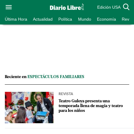
Edición USA
Última Hora
Actualidad
Política
Mundo
Economía
Revist
Reciente en
ESPECTÁCULOS FAMILIARES
REVISTA
Teatro Guloya presenta una
temporada llena de magia y teatro
para los niños