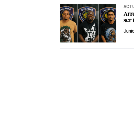
ACT
Arr
ser 
Juni