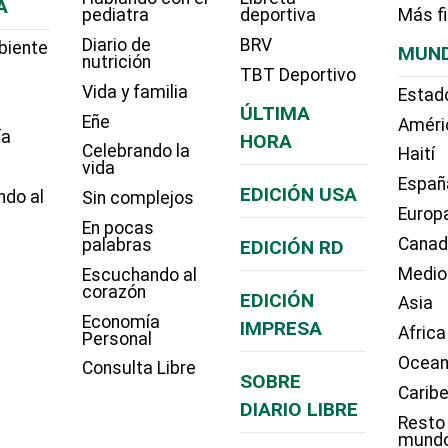
A
pediatra
deportiva
Más f
Diario de
BRV
biente
MUN
nutrición
TBT Deportivo
Vida y familia
Estad
ÚLTIMA
Eñe
Améri
ía
HORA
Celebrando la
Haití
vida
Españ
EDICIÓN USA
ndo al
Sin complejos
Europ
En pocas
Cana
palabras
EDICIÓN RD
Medio
Escuchando al
corazón
EDICIÓN
Asia
Economía
IMPRESA
Africa
Personal
Ocean
Consulta Libre
SOBRE
Carib
DIARIO LIBRE
Resto
mund