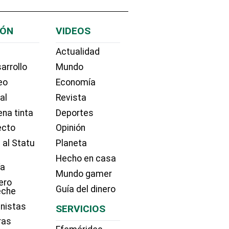
IÓN
VIDEOS
Actualidad
arrollo
Mundo
eo
Economía
ial
Revista
na tinta
Deportes
ecto
Opinión
 al Statu
Planeta
Hecho en casa
ía
Mundo gamer
ero
Guía del dinero
eche
nistas
SERVICIOS
ras