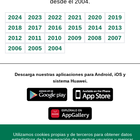
desde el 2004.
Diario de nutrición
Libreta deportiva
Lecturas
Mundo gamer
RSS
Vida y familia
BRV
Más firmas
Guía del dinero
Horóscopos
2024
2023
2022
2021
2020
2019
Eñe
TBT Deportivo
2018
2017
2016
2015
2014
2013
2012
2011
2010
2009
2008
2007
Celebrando la vida
2006
2005
2004
Sin complejos
En pocas palabras
Descarga nuestras aplicaciones para Android, iOS y
Escuchando al corazón
sistema Huawei.
Economía Personal
Consulta Libre
Utilizamos cookies propias y de terceros para obtener datos
© 2021 Diario Libre, todos los derechos reservados.
estadísticos de la navegación de nuestros usuarios y mejorar