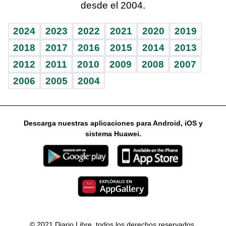
desde el 2004.
Diario de nutrición
Libreta deportiva
Columnistas
Mundo gamer
RSS
Vida y familia
BRV
Ágora
Guía del dinero
Horóscopos
2024
2023
2022
2021
2020
2019
Eñe
TBT Deportivo
2018
2017
2016
2015
2014
2013
2012
2011
2010
2009
2008
2007
Celebrando la vida
2006
2005
2004
Sin complejos
En pocas palabras
Descarga nuestras aplicaciones para Android, iOS y
Escuchando al corazón
sistema Huawei.
Economía Personal
Consulta Libre
© 2021 Diario Libre, todos los derechos reservados.