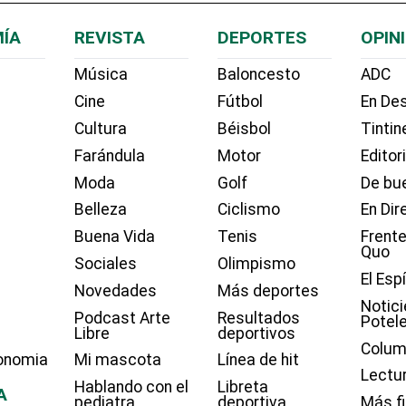
ÍA
REVISTA
DEPORTES
OPIN
Música
Baloncesto
ADC
Cine
Fútbol
En Des
Cultura
Béisbol
Tintin
Farándula
Motor
Editor
Moda
Golf
De bue
Belleza
Ciclismo
En Dir
Buena Vida
Tenis
Frente
Quo
Sociales
Olimpismo
El Esp
Novedades
Más deportes
Notici
Podcast Arte
Resultados
Potel
Libre
deportivos
Colum
onomia
Mi mascota
Línea de hit
Lectu
Hablando con el
Libreta
A
pediatra
deportiva
Más f