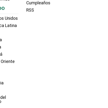
Cumpleaños
DO
RSS
os Unidos
ca Latina
a
a
dá
 Oriente
ia
e
 del
o