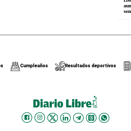
Los
aum
sem
es
Cumpleaños
Resultados deportivos