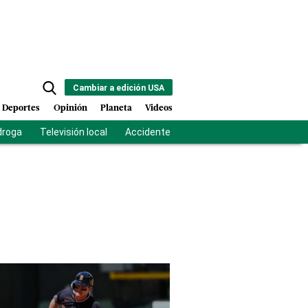
Cambiar a edición USA
Deportes
Opinión
Planeta
Videos
droga
Televisión local
Accidente Los Ríos
Fuerza antipandilla