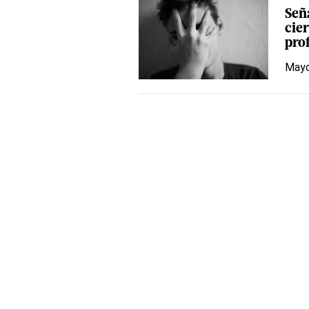
Señ
cie
pro
Mayo