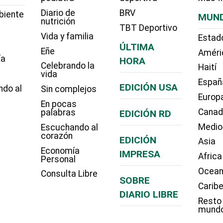
Diario de
BRV
biente
MUN
nutrición
TBT Deportivo
Vida y familia
Estad
ÚLTIMA
Eñe
Améri
ía
HORA
Celebrando la
Haití
vida
Españ
EDICIÓN USA
ndo al
Sin complejos
Europ
En pocas
Cana
palabras
EDICIÓN RD
Medio
Escuchando al
corazón
EDICIÓN
Asia
Economía
IMPRESA
Africa
Personal
Ocean
Consulta Libre
SOBRE
Carib
DIARIO LIBRE
Resto
mund