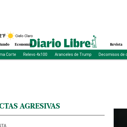
2
°F
Cielo Claro
undo
Economía
Revista
ma Corte
Relevo 4x100
Aranceles de Trump
Decomisos de 
TAS AGRESIVAS
STA