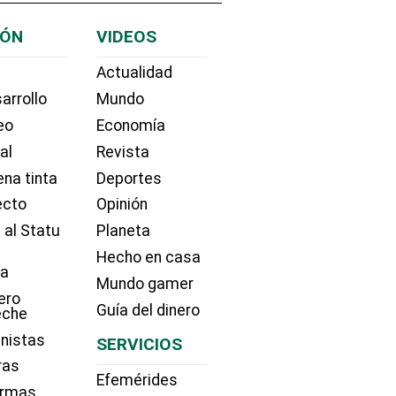
IÓN
VIDEOS
Actualidad
arrollo
Mundo
eo
Economía
ial
Revista
na tinta
Deportes
ecto
Opinión
 al Statu
Planeta
Hecho en casa
ía
Mundo gamer
ero
Guía del dinero
eche
nistas
SERVICIOS
ras
Efemérides
irmas