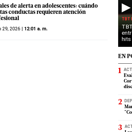
▶
ales de alerta en adolescentes: cuándo
rtas conductas requieren atención
fesional
TBT 
TBT
 29, 2026 |
12:01 a. m.
entr
hit
EN 
ACT
Eva
Cort
dis
DE
Mar
"Co
AC