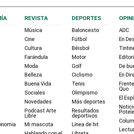
ÍA
REVISTA
DEPORTES
OPIN
Música
Baloncesto
ADC
Cine
Fútbol
En Des
Cultura
Béisbol
Tintin
Farándula
Motor
Editor
Moda
Golf
De bue
Belleza
Ciclismo
En Dir
Buena Vida
Tenis
Frente
Quo
Sociales
Olimpismo
El Esp
Novedades
Más deportes
Notici
Podcast Arte
Resultados
Potel
Libre
deportivos
Colum
onomia
Mi mascota
Línea de hit
Lectu
Hablando con el
Libreta