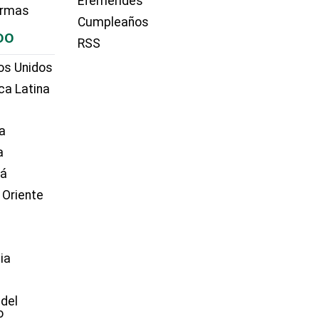
Efemérides
irmas
Cumpleaños
DO
RSS
os Unidos
ca Latina
a
a
dá
 Oriente
ia
e
 del
o