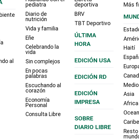
A
pediatra
deportiva
Más f
Diario de
BRV
biente
MUN
nutrición
TBT Deportivo
Vida y familia
Estad
ÚLTIMA
Eñe
Améri
ía
HORA
Celebrando la
Haití
vida
Españ
EDICIÓN USA
ndo al
Sin complejos
Europ
En pocas
Cana
palabras
EDICIÓN RD
Medio
Escuchando al
corazón
EDICIÓN
Asia
Economía
IMPRESA
Africa
Personal
Ocean
Consulta Libre
SOBRE
Carib
DIARIO LIBRE
Resto
mund