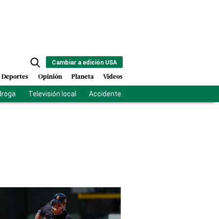
Cambiar a edición USA
Deportes
Opinión
Planeta
Videos
droga
Televisión local
Accidente Los Ríos
Fuerza antipandilla