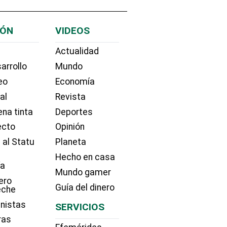
IÓN
VIDEOS
Actualidad
arrollo
Mundo
eo
Economía
ial
Revista
na tinta
Deportes
ecto
Opinión
 al Statu
Planeta
Hecho en casa
ía
Mundo gamer
ero
Guía del dinero
eche
nistas
SERVICIOS
ras