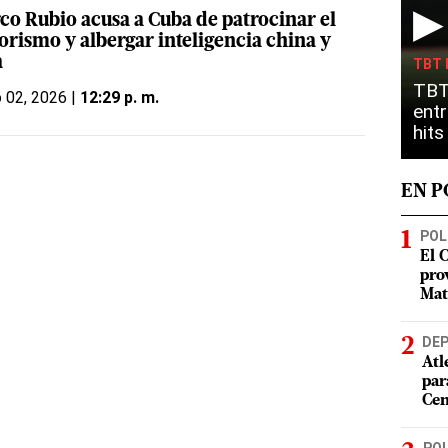
▶
co Rubio acusa a Cuba de patrocinar el
orismo y albergar inteligencia china y
a
TBT 
TBT
o 02, 2026 |
12:29 p. m.
entr
hit
EN 
POL
El 
pro
Mat
DE
Atl
par
Cen