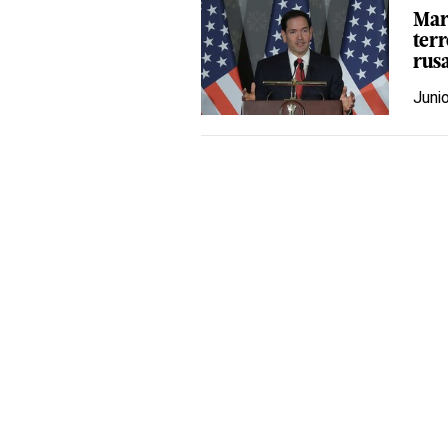
Mar
terr
rus
Juni