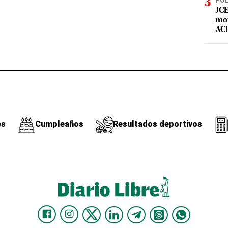
POL
JCE
mor
ACD
es
Cumpleaños
Resultados deportivos