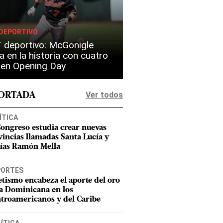
DEPORTIVO
 deportivo: McGonigle
a en la historia con cuatro
s en Opening Day
Ver todos
PORTADA
ÍTICA
Congreso estudia crear nuevas
vincias llamadas Santa Lucía y
ías Ramón Mella
PORTES
etismo encabeza el aporte del oro
a Dominicana en los
troamericanos y del Caribe