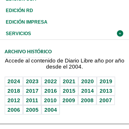
Ocenanía
Telecom.
Sociales
Tenis
En Directo
Historia
Revista
EDICIÓN RD
Caribe
Global y variable
Novedades
Olimpismo
Frente al Statu Quo
Despertando al gigante
Deportes
EDICIÓN IMPRESA
Resto del mundo
Economía personal
Podcast Arte Libre
Más deportes
El Espía
Cambio climático
Opinión
SERVICIOS
Macroeconomía
Mi mascota
Resultados deportivos
Noticiero Poteleche
Planeta
Efemérides
ARCHIVO HISTÓRICO
Hablando con el pediatra
Línea de hit
Columnistas
Hecho en casa
Cumpleaños
Accede al contenido de Diario Libre año por año
desde el 2004.
Diario de nutrición
Libreta deportiva
Lecturas
Mundo gamer
RSS
Vida y familia
BRV
Más firmas
Guía del dinero
Horóscopos
2024
2023
2022
2021
2020
2019
Eñe
TBT Deportivo
2018
2017
2016
2015
2014
2013
2012
2011
2010
2009
2008
2007
Celebrando la vida
2006
2005
2004
Sin complejos
En pocas palabras