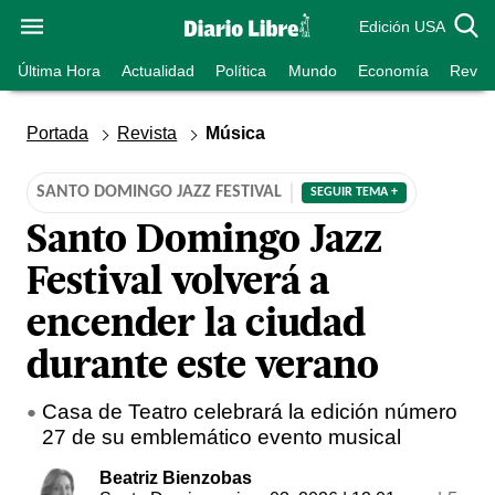
Edición USA
Última Hora
Actualidad
Política
Mundo
Economía
Revist
Portada
Revista
Música
SANTO DOMINGO JAZZ FESTIVAL
SEGUIR TEMA +
Santo Domingo Jazz
Festival volverá a
encender la ciudad
durante este verano
Casa de Teatro celebrará la edición número
27 de su emblemático evento musical
Beatriz Bienzobas