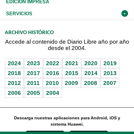
Global y variable
Novedades
Olimpismo
Frente al Statu Quo
Despertando al gigante
Deportes
EDICIÓN IMPRESA
Resto del mundo
Economía personal
Podcast Arte Libre
Más deportes
El Espía
Cambio climático
Opinión
SERVICIOS
Macroeconomía
Mi mascota
Resultados deportivos
Noticiero Poteleche
Planeta
Efemérides
ARCHIVO HISTÓRICO
Hablando con el pediatra
Línea de hit
Columnistas
Hecho en casa
Cumpleaños
Accede al contenido de Diario Libre año por año
desde el 2004.
Diario de nutrición
Libreta deportiva
Lecturas
Mundo gamer
RSS
Vida y familia
BRV
Más firmas
Guía del dinero
Horóscopos
2024
2023
2022
2021
2020
2019
Eñe
TBT Deportivo
2018
2017
2016
2015
2014
2013
2012
2011
2010
2009
2008
2007
Celebrando la vida
2006
2005
2004
Sin complejos
En pocas palabras
Descarga nuestras aplicaciones para Android, iOS y
Escuchando al corazón
sistema Huawei.
Economía Personal