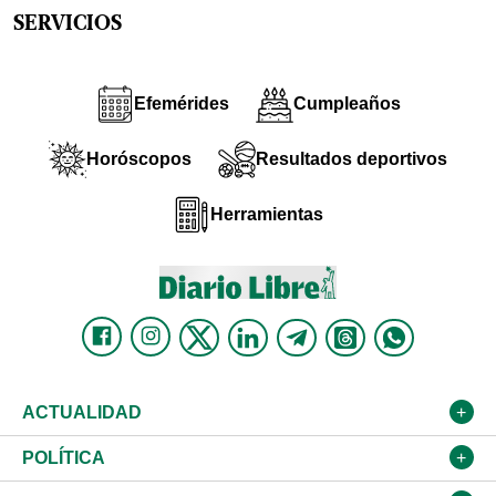
SERVICIOS
Efemérides
Cumpleaños
Horóscopos
Resultados deportivos
Herramientas
ACTUALIDAD
Nacional
POLÍTICA