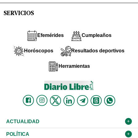
SERVICIOS
Efemérides
Cumpleaños
Horóscopos
Resultados deportivos
Herramientas
ACTUALIDAD
Nacional
POLÍTICA