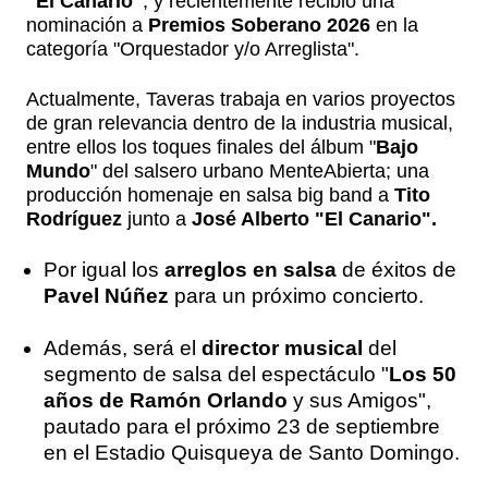
"El Canario"
, y recientemente recibió una
nominación a
Premios Soberano 2026
en la
categoría "Orquestador y/o Arreglista".
Actualmente, Taveras trabaja en varios proyectos
de gran relevancia dentro de la industria musical,
entre ellos los toques finales del álbum "
Bajo
Mundo
" del salsero urbano MenteAbierta; una
producción homenaje en salsa big band a
Tito
Rodríguez
junto a
José Alberto "El Canario".
Por igual los
arreglos en salsa
de éxitos de
Pavel Núñez
para un próximo concierto.
Además, será el
director musical
del
segmento de salsa del espectáculo "
Los 50
años de Ramón Orlando
y sus Amigos",
pautado para el próximo 23 de septiembre
en el Estadio Quisqueya de Santo Domingo.