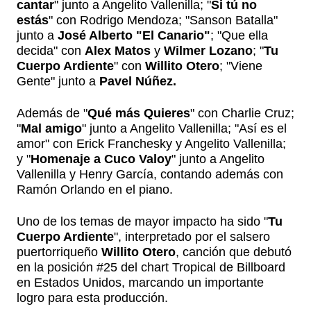
cantar
" junto a Angelito Vallenilla; "
Si tú no
estás
" con Rodrigo Mendoza; "Sanson Batalla"
junto a
José Alberto "El Canario"
; "Que ella
decida" con
Alex Matos
y
Wilmer Lozano
; "
Tu
Cuerpo Ardiente
" con
Willito Otero
; "Viene
Gente" junto a
Pavel Núñez.
Además de "
Qué más Quieres
" con Charlie Cruz;
"
Mal amigo
" junto a Angelito Vallenilla; "Así es el
amor" con Erick Franchesky y Angelito Vallenilla;
y "
Homenaje a Cuco Valoy
" junto a Angelito
Vallenilla y Henry García, contando además con
Ramón Orlando en el piano.
Uno de los temas de mayor impacto ha sido "
Tu
Cuerpo Ardiente
", interpretado por el salsero
puertorriqueño
Willito Otero
, canción que debutó
en la posición #25 del chart Tropical de Billboard
en Estados Unidos, marcando un importante
logro para esta producción.