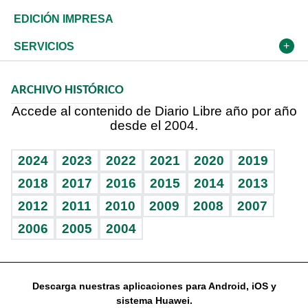
Caribe
Global y variable
Novedades
Olimpismo
Frente al Statu Quo
Despertando al gigante
Deportes
EDICIÓN IMPRESA
Resto del mundo
Economía personal
Podcast Arte Libre
Más deportes
El Espía
Cambio climático
Opinión
SERVICIOS
Macroeconomía
Mi mascota
Resultados deportivos
Noticiero Poteleche
Planeta
Efemérides
ARCHIVO HISTÓRICO
Hablando con el pediatra
Línea de hit
Columnistas
Hecho en casa
Cumpleaños
Accede al contenido de Diario Libre año por año
desde el 2004.
Diario de nutrición
Libreta deportiva
Lecturas
Mundo gamer
RSS
Vida y familia
BRV
Más firmas
Guía del dinero
Horóscopos
2024
2023
2022
2021
2020
2019
Eñe
TBT Deportivo
2018
2017
2016
2015
2014
2013
2012
2011
2010
2009
2008
2007
Celebrando la vida
2006
2005
2004
Sin complejos
En pocas palabras
Descarga nuestras aplicaciones para Android, iOS y
Escuchando al corazón
sistema Huawei.