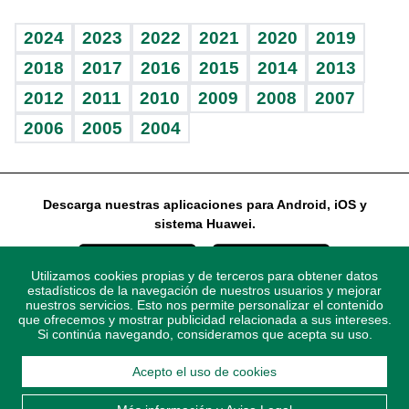
Vida y familia
BRV
Más firmas
Guía del dinero
Horóscopos
2024
2023
2022
2021
2020
2019
Eñe
TBT Deportivo
2018
2017
2016
2015
2014
2013
2012
2011
2010
2009
2008
2007
Celebrando la vida
2006
2005
2004
Sin complejos
En pocas palabras
Descarga nuestras aplicaciones para Android, iOS y
Escuchando al corazón
sistema Huawei.
Economía Personal
Utilizamos cookies propias y de terceros para obtener datos
Consulta Libre
estadísticos de la navegación de nuestros usuarios y mejorar
nuestros servicios. Esto nos permite personalizar el contenido
que ofrecemos y mostrar publicidad relacionada a sus intereses.
Si continúa navegando, consideramos que acepta su uso.
Acepto el uso de cookies
© 2021 Diario Libre, todos los derechos reservados.
Consulta el
Aviso Legal
. Ponte en
Contacto
con nosotros y