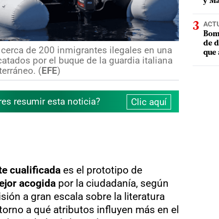
y Ma
ACT
Bomb
de d
 cerca de 200 inmigrantes ilegales en una
que 
atados por el buque de la guardia italiana
terráneo. (
EFE
)
res resumir esta noticia?
Clic aquí
e cualificada
es el prototipo de
ejor acogida
por la ciudadanía, según
ión a gran escala sobre la literatura
 torno a qué atributos influyen más en el