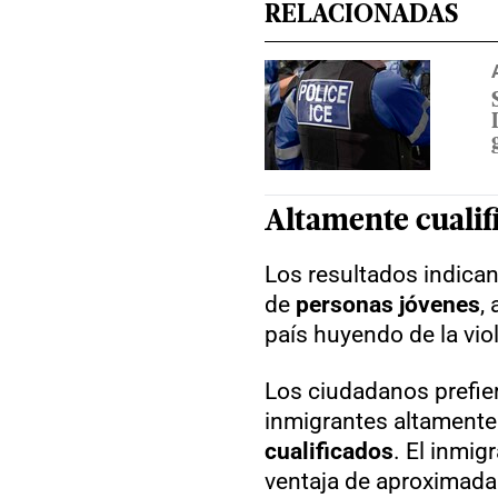
RELACIONADAS
Altamente cualif
Los resultados indica
de
personas jóvenes
,
país huyendo de la vio
Los ciudadanos prefi
inmigrantes altament
cualificados
. El inmig
ventaja de aproximad