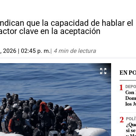
indican que la capacidad de hablar el
actor clave en la aceptación
, 2026 | 02:45 p. m.
|
4 min de lectura
EN P
DEP
Con 
Domi
los 
POLÍ
¿Qué
si s