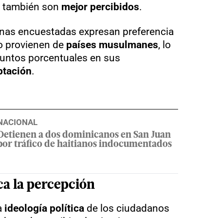
también son
mejor percibidos
.
sonas encuestadas expresan preferencia
o provienen de
países musulmanes
, lo
puntos porcentuales en sus
ptación
.
NACIONAL
Detienen a dos dominicanos en San Juan
por tráfico de haitianos indocumentados
ca la percepción
a
ideología política
de los ciudadanos