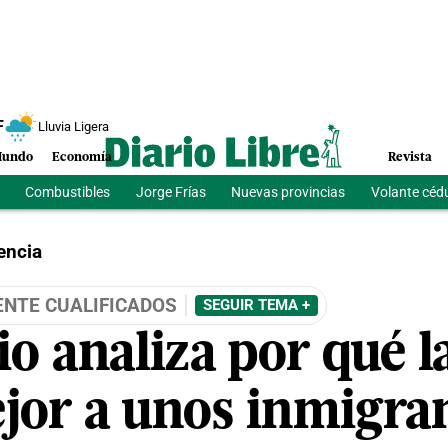
F
Lluvia Ligera
undo
Economía
Revista
Combustibles
Jorge Frías
Nuevas provincias
Volante céd
encia
NTE CUALIFICADOS
SEGUIR TEMA +
o analiza por qué l
jor a unos inmigran