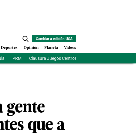
Cambiar a edición USA
Deportes
Opinión
Planeta
Videos
ula
PRM
Clausura Juegos Centroamericanos
De la Espriela
a gente
tes que a