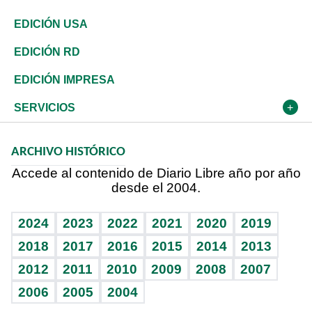
Reportajes
África
Vivienda
Buena Vida
Ciclismo
De buena tinta
Tecnología
Economía
EDICIÓN USA
Ocenanía
Telecom.
Sociales
Tenis
En Directo
Historia
Revista
EDICIÓN RD
Caribe
Global y variable
Novedades
Olimpismo
Frente al Statu Quo
Despertando al gigante
Deportes
EDICIÓN IMPRESA
Resto del mundo
Economía personal
Podcast Arte Libre
Más deportes
El Espía
Cambio climático
Opinión
SERVICIOS
Macroeconomía
Mi mascota
Resultados deportivos
Noticiero Poteleche
Planeta
Efemérides
ARCHIVO HISTÓRICO
Hablando con el pediatra
Línea de hit
Columnistas
Hecho en casa
Cumpleaños
Accede al contenido de Diario Libre año por año
desde el 2004.
Diario de nutrición
Libreta deportiva
Lecturas
Mundo gamer
RSS
Vida y familia
BRV
Más firmas
Guía del dinero
Horóscopos
2024
2023
2022
2021
2020
2019
Eñe
TBT Deportivo
2018
2017
2016
2015
2014
2013
2012
2011
2010
2009
2008
2007
Celebrando la vida
2006
2005
2004
Sin complejos