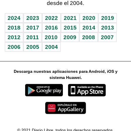
desde el 2004.
Diario de nutrición
Libreta deportiva
Lecturas
Mundo gamer
RSS
Vida y familia
BRV
Más firmas
Guía del dinero
Horóscopos
2024
2023
2022
2021
2020
2019
Eñe
TBT Deportivo
2018
2017
2016
2015
2014
2013
2012
2011
2010
2009
2008
2007
Celebrando la vida
2006
2005
2004
Sin complejos
En pocas palabras
Descarga nuestras aplicaciones para Android, iOS y
Escuchando al corazón
sistema Huawei.
Economía Personal
Consulta Libre
© 2021 Diario Libre, todos los derechos reservados.