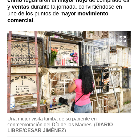
chino
registraron el
mayor flujo
de compradores
y
ventas
durante la jornada, convirtiéndose en
uno de los puntos de mayor
movimiento
comercial
.
Una mujer visita tumba de su pariente en
conmemoración del Día de las Madres.
(
DIARIO
LIBRE/CESAR JIMÉNEZ
)