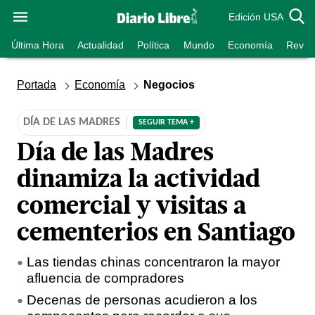
Edición USA
Última Hora
Actualidad
Política
Mundo
Economía
Revist
Portada
Economía
Negocios
DÍA DE LAS MADRES
SEGUIR TEMA +
Día de las Madres
dinamiza la actividad
comercial y visitas a
cementerios en Santiago
Las tiendas chinas concentraron la mayor
afluencia de compradores
Decenas de personas acudieron a los