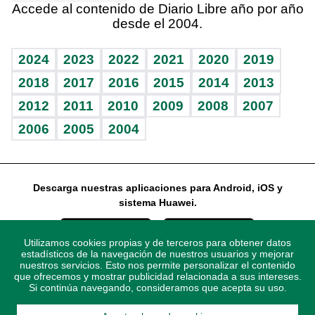
Accede al contenido de Diario Libre año por año
desde el 2004.
Diario de nutrición
Libreta deportiva
Lecturas
Mundo gamer
RSS
Vida y familia
BRV
Más firmas
Guía del dinero
Horóscopos
2024
2023
2022
2021
2020
2019
Eñe
TBT Deportivo
2018
2017
2016
2015
2014
2013
2012
2011
2010
2009
2008
2007
Celebrando la vida
2006
2005
2004
Sin complejos
En pocas palabras
Descarga nuestras aplicaciones para Android, iOS y
Escuchando al corazón
sistema Huawei.
Economía Personal
Utilizamos cookies propias y de terceros para obtener datos
Consulta Libre
estadísticos de la navegación de nuestros usuarios y mejorar
nuestros servicios. Esto nos permite personalizar el contenido
que ofrecemos y mostrar publicidad relacionada a sus intereses.
Si continúa navegando, consideramos que acepta su uso.