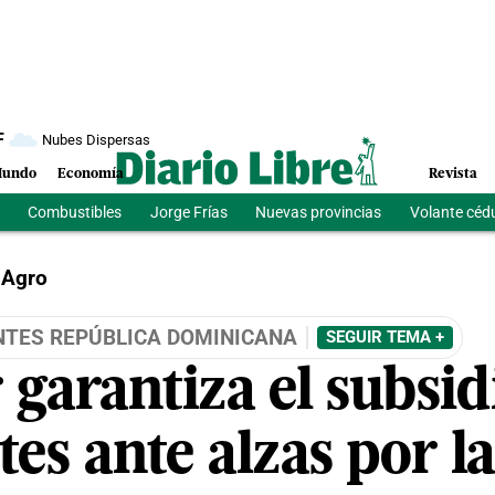
F
Nubes Dispersas
undo
Economía
Revista
Combustibles
Jorge Frías
Nuevas provincias
Volante céd
Agro
ANTES REPÚBLICA DOMINICANA
SEGUIR TEMA +
garantiza el subsidi
ntes ante alzas por l