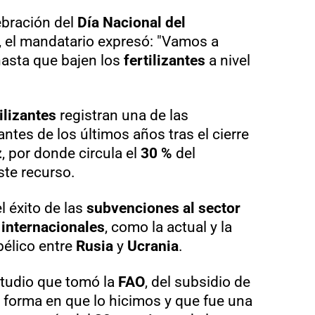
ebración del
Día Nacional del
, el mandatario expresó: "Vamos a
hasta que bajen los
fertilizantes
a nivel
ilizantes
registran una de las
tes de los últimos años tras el cierre
z
, por donde circula el
30 %
del
ste recurso.
l éxito de las
subvenciones al sector
 internacionales
, como la actual y la
bélico entre
Rusia
y
Ucrania
.
studio que tomó la
FAO
, del subsidio de
la forma en que lo hicimos y que fue una