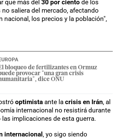
tar que más del
30 por ciento
de los
no saliera del mercado, afectando
nacional, los precios y la población",
EUROPA
El bloqueo de fertilizantes en Ormuz
puede provocar "una gran crisis
humanitaria", dice ONU
ostró
optimista
ante la
crisis en Irán
, al
omía internacional no resistirá durante
las implicaciones de esta guerra.
n internacional
, yo sigo siendo