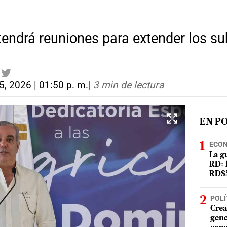
tendrá reuniones para extender los su
5, 2026 | 01:50 p. m.
|
3 min de lectura
EN P
ECO
La g
RD: 
RD$5
POLÍ
Crea
gene