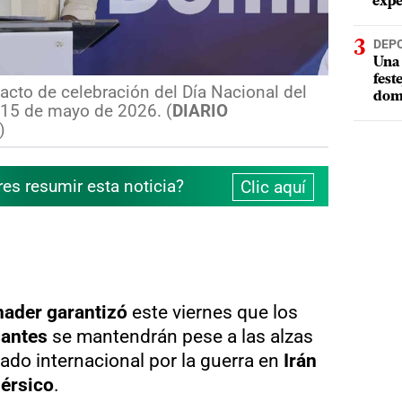
expe
DEP
Una 
fest
 acto de celebración del Día Nacional del
dom
l 15 de mayo de 2026. (
DIARIO
)
res resumir esta noticia?
Clic aquí
nader
garantizó
este viernes que los
zantes
se mantendrán pese a las alzas
do internacional por la guerra en
Irán
érsico
.