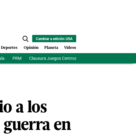
Cambiar a edición USA
Deportes
Opinión
Planeta
Videos
ula
PRM
Clausura Juegos Centroamericanos
De la Espriela
o a los
a guerra en