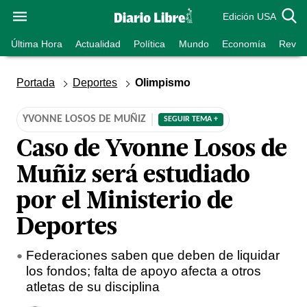
Edición USA
Última Hora
Actualidad
Política
Mundo
Economía
Revist
Portada
Deportes
Olimpismo
YVONNE LOSOS DE MUÑIZ
SEGUIR TEMA +
Caso de Yvonne Losos de
Muñiz será estudiado
por el Ministerio de
Deportes
Federaciones saben que deben de liquidar
los fondos; falta de apoyo afecta a otros
atletas de su disciplina