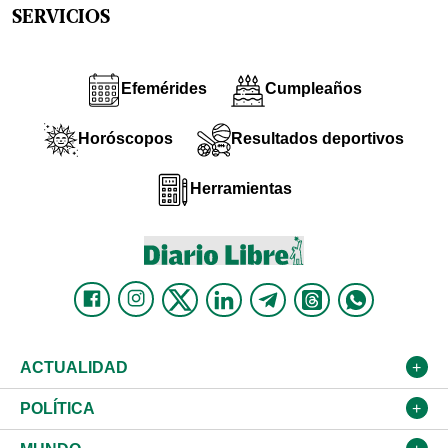
SERVICIOS
Efemérides
Cumpleaños
Horóscopos
Resultados deportivos
Herramientas
ACTUALIDAD
Nacional
POLÍTICA