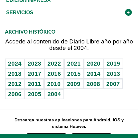
Deportes
EDICIÓN IMPRESA
Resto del mundo
Economía personal
Podcast Arte Libre
Más deportes
El Espía
Cambio climático
Opinión
SERVICIOS
Macroeconomía
Mi mascota
Resultados deportivos
Noticiero Poteleche
Planeta
Efemérides
ARCHIVO HISTÓRICO
Hablando con el pediatra
Línea de hit
Columnistas
Hecho en casa
Cumpleaños
Accede al contenido de Diario Libre año por año
desde el 2004.
Diario de nutrición
Libreta deportiva
Lecturas
Mundo gamer
RSS
Vida y familia
BRV
Más firmas
Guía del dinero
Horóscopos
2024
2023
2022
2021
2020
2019
Eñe
TBT Deportivo
2018
2017
2016
2015
2014
2013
2012
2011
2010
2009
2008
2007
Celebrando la vida
2006
2005
2004
Sin complejos
En pocas palabras
Descarga nuestras aplicaciones para Android, iOS y
Escuchando al corazón
sistema Huawei.
Economía Personal