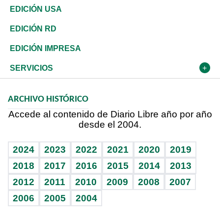
Reportajes
África
Vivienda
Buena Vida
Ciclismo
De buena tinta
Tecnología
Economía
EDICIÓN USA
Ocenanía
Telecom.
Sociales
Tenis
En Directo
Historia
Revista
EDICIÓN RD
Caribe
Global y variable
Novedades
Olimpismo
Frente al Statu Quo
Despertando al gigante
Deportes
EDICIÓN IMPRESA
Resto del mundo
Economía personal
Podcast Arte Libre
Más deportes
El Espía
Cambio climático
Opinión
SERVICIOS
Macroeconomía
Mi mascota
Resultados deportivos
Noticiero Poteleche
Planeta
Efemérides
ARCHIVO HISTÓRICO
Hablando con el pediatra
Línea de hit
Columnistas
Hecho en casa
Cumpleaños
Accede al contenido de Diario Libre año por año
desde el 2004.
Diario de nutrición
Libreta deportiva
Lecturas
Mundo gamer
RSS
Vida y familia
BRV
Más firmas
Guía del dinero
Horóscopos
2024
2023
2022
2021
2020
2019
Eñe
TBT Deportivo
2018
2017
2016
2015
2014
2013
2012
2011
2010
2009
2008
2007
Celebrando la vida
2006
2005
2004
Sin complejos